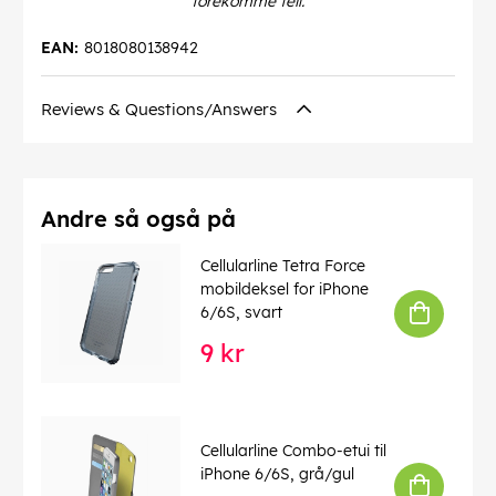
forekomme feil.
EAN:
8018080138942
Reviews & Questions/Answers
Andre så også på
Cellularline Tetra Force
mobildeksel for iPhone
6/6S, svart
9 kr
Cellularline Combo-etui til
iPhone 6/6S, grå/gul