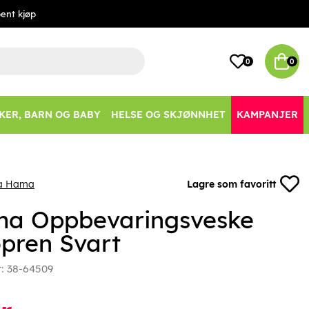
ent kjøp
0
0
KER, BARN OG BABY
HELSE OG SKJØNNHET
KAMPANJER
ra Hama
Lagre som favoritt
a Oppbevaringsveske
pren Svart
r:
38-64509