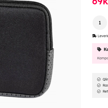
69
k
Leveri
K
Kampa
Qli
Rask
Ret