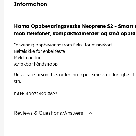
Information
Hama Oppbevaringsveske Neoprene S2 - Smart 
mobiltelefoner, kompaktkameraer og små oppta
Innvendig oppbevaringsrom f.eks. for minnekort
Belteløkke for enkel feste
Mykt innerfôr
Avtakbar håndstropp
Universaletui som beskytter mot riper, smuss og fuktighet. I
cm.
EAN:
4007249913692
Reviews & Questions/Answers