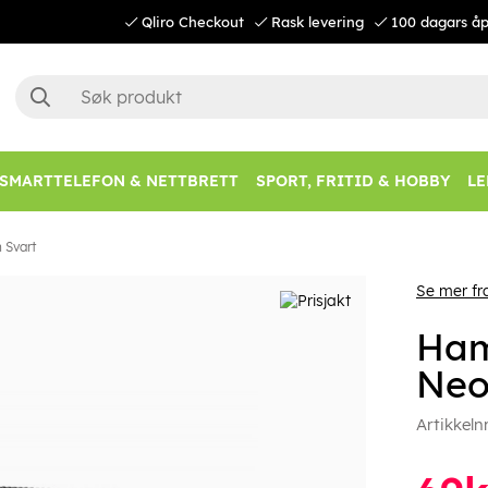
Qliro Checkout
Rask levering
100 dagars åp
SMARTTELEFON & NETTBRETT
SPORT, FRITID & HOBBY
LE
 Svart
Se mer f
Ham
Neo
Artikkeln