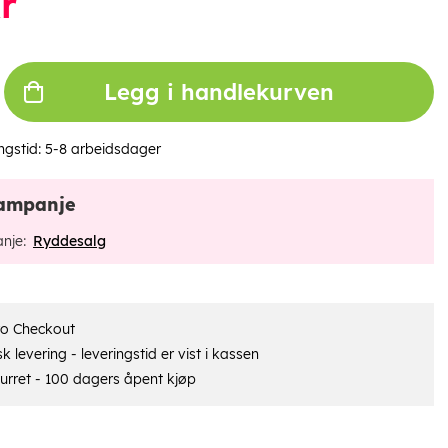
r
Legg i handlekurven
ngstid:
5-8 arbeidsdager
ampanje
nje:
Ryddesalg
ro Checkout
 levering - leveringstid er vist i kassen
urret - 100 dagers åpent kjøp