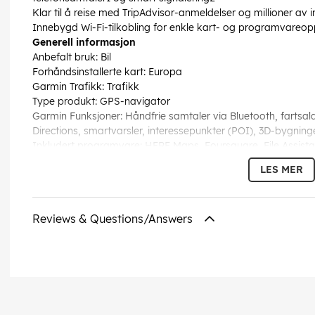
Klar til å reise med TripAdvisor-anmeldelser og millioner av
Innebygd Wi-Fi-tilkobling for enkle kart- og programvareo
Generell informasjon
Anbefalt bruk: Bil
Forhåndsinstallerte kart: Europa
Garmin Trafikk: Trafikk
Type produkt: GPS-navigator
Garmin Funksjoner: Håndfrie samtaler via Bluetooth, fartsala
Directions, smartvarsler, interessepunkter (POI), 3D-bygning
Inkludert programvare: HERE Maps, Foursquare, File Assistan
Antenne: Innebygd
LES MER
Varsel om trafikkovervåkningskamera: Ja
Kortleser: MicroSD
Stemme: Navigasjonsinstruksjoner, opplesning av gatenav
Reviews & Questions/Answers
Grensesnitt: USB, Bluetooth, Wi-Fi
Tilkoblinger
Grensesnitt: USB, Bluetooth
Batterilevetid
Driftstid: 1 time