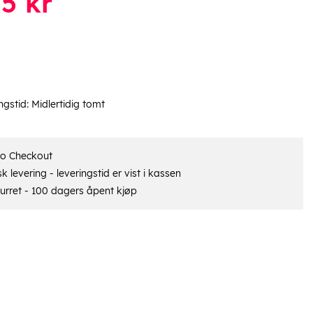
05
kr
ngstid:
Midlertidig tomt
ro Checkout
 levering - leveringstid er vist i kassen
urret - 100 dagers åpent kjøp