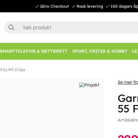
Qliro Checkout
Rask levering
100 dagars åp
SMARTTELEFON & NETTBRETT
SPORT, FRITID & HOBBY
LE
ll Eu MT-D Gps
Se mer fr
Gar
55 
Artikkeln