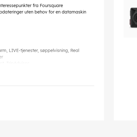
 interessepunkter fra Foursquare
ppdateringer uten behov for en datamaskin
rm, LIVE-tjenester, søppelvisning, Real
er
t, TripAdvisor
n, talekommandogjenkjenning