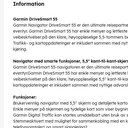
Information
Garmin DriveSmart 55
Garmin Navigator DriveSmart 55 er den ultimate reisepartner
eventyr. Garmin DriveSmart 55 har enkle menyer og lettleste k
veibeskrivelser på den klare, høyoppløselige 5,5-tommers be
Trafikk- og kartoppdateringer er inkludert sammen med nytt
kjøring.
Navigator med smarte funksjoner, 5,5" kant-til-kant-skje
Garmin DriveSmart 55-navigatoren er den ultimate reisepartn
eventyr.Garmin DriveSmart 55 har enkle menyer og lettleste ka
veibeskrivelser på den klare, høyoppløselige 5,5" kant-til-k
kartoppdateringer er inkludert sammen med nyttige advarsler
Funksjoner:
Brukervennlig navigator med 5,5" skjerm og detaljerte karto
Enkle menyer på skjermen og tydelige kart som viser bygnin
Garmin Digital Traffic kan startes umiddelbart uten bruk av 
Stemmeaktivert med mulighet for sammenkobling med en ko
telefonsamtaler1 og smart signalering2