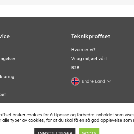
vice
Teknikproffset
Hvem er vi?
ingelser
Vi og miljøet vårt
B2B
klaring
abel med digital trafikkmottaker
Endre Land
pet
offset bruker cookies for å tilpasse og forbedre innholdet som vises
r alle typer av cookies, for at du skal få en så god opplevelse som 
INNSTILLINGER
GODTA