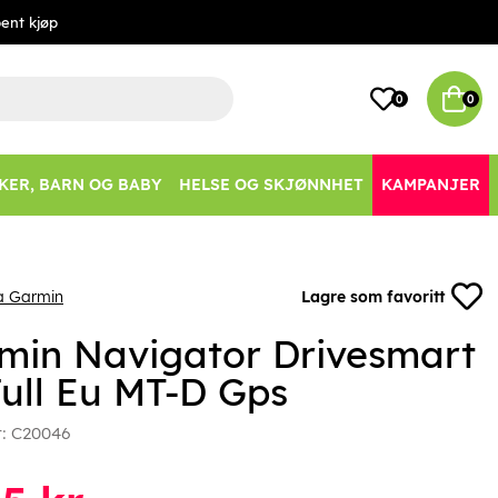
ent kjøp
0
0
KER, BARN OG BABY
HELSE OG SKJØNNHET
KAMPANJER
a Garmin
Lagre som favoritt
min Navigator Drivesmart
Full Eu MT-D Gps
r:
C20046