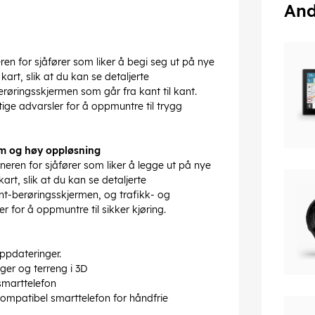
And
en for sjåfører som liker å begi seg ut på nye
art, slik at du kan se detaljerte
røringsskjermen som går fra kant til kant.
ige advarsler for å oppmuntre til trygg
rm og høy oppløsning
eren for sjåfører som liker å legge ut på nye
rt, slik at du kan se detaljerte
ant-berøringsskjermen, og trafikk- og
 for å oppmuntre til sikker kjøring.
ppdateringer.
ger og terreng i 3D
smarttelefon
mpatibel smarttelefon for håndfrie