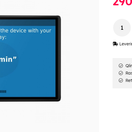
29
Leveri
Qli
Rask
Ret