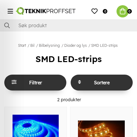
0
0
Start
Bil
Bilbelysning
Dioder og lys
SMD LED-strips
SMD LED-strips
Filtrer
Sortere
2
produkter