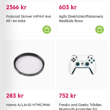
2366 kr
603 kr
Polaroid Skriver HiPrint 4x6
Agfa Direktutskriftskamera
Alt i en eske
Realikids Rosa
283 kr
752 kr
Hama A/LA+10 HTMC:M46
Freaks and Geeks Trådløs
Bluetooth-kontroller for