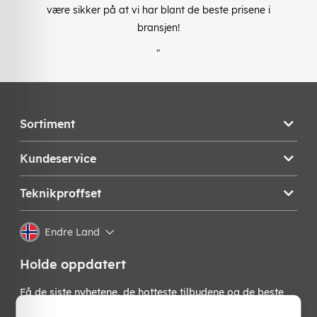
være sikker på at vi har blant de beste prisene i
bransjen!
"
Sortiment
Kundeservice
Teknikproffset
Endre Land
Holde oppdatert
Få de siste nyhetene, de hotteste tilbudene og de beste
tipsene fra oss direkte i innboksen din. Meld deg på vårt