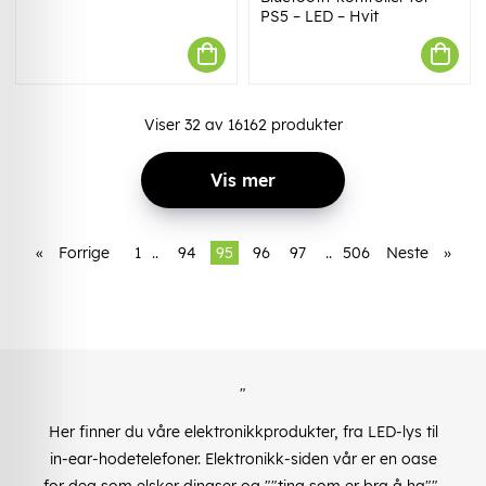
PS5 – LED – Hvit
Viser
32
av
16162
produkter
Vis mer
«
Forrige
1
..
94
95
96
97
..
506
Neste
»
"
Her finner du våre elektronikkprodukter, fra LED-lys til
in-ear-hodetelefoner. Elektronikk-siden vår er en oase
for deg som elsker dingser og ""ting som er bra å ha"",