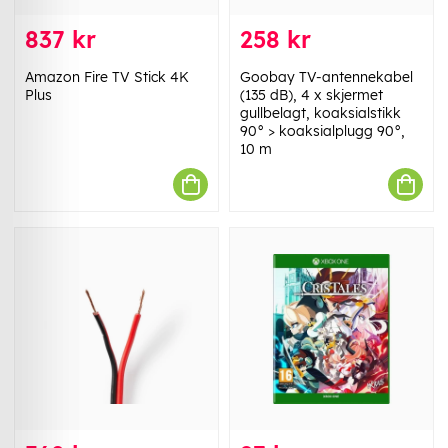
837 kr
258 kr
Amazon Fire TV Stick 4K
Goobay TV-antennekabel
Plus
(135 dB), 4 x skjermet
gullbelagt, koaksialstikk
90° > koaksialplugg 90°,
10 m