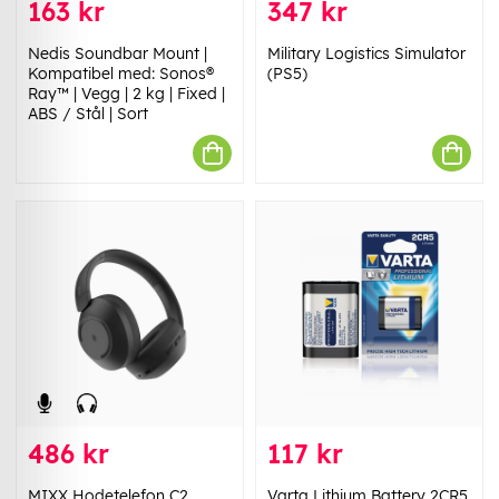
163 kr
347 kr
Nedis Soundbar Mount |
Military Logistics Simulator
Kompatibel med: Sonos®
(PS5)
Ray™ | Vegg | 2 kg | Fixed |
ABS / Stål | Sort
486 kr
117 kr
MIXX Hodetelefon C2
Varta Lithium Battery 2CR5