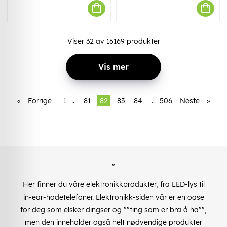
Viser
32
av
16169
produkter
Vis mer
«
Forrige
1
..
81
82
83
84
..
506
Neste
»
"
Her finner du våre elektronikkprodukter, fra LED-lys til
in-ear-hodetelefoner. Elektronikk-siden vår er en oase
for deg som elsker dingser og ""ting som er bra å ha"",
men den inneholder også helt nødvendige produkter