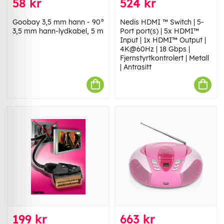
58 kr
524 kr
Goobay 3,5 mm hann - 90°
Nedis HDMI ™ Switch | 5-
3,5 mm hann-lydkabel, 5 m
Port port(s) | 5x HDMI™
Input | 1x HDMI™ Output |
4K@60Hz | 18 Gbps |
Fjernstyrtkontrolert | Metall
| Antrasitt
199 kr
663 kr