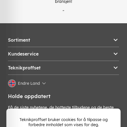
bransjen!
"
Sortiment
Kundeservice
Teknikproffset
Endre Land
Holde oppdatert
Få de siste nyhetene, de hotteste tilbudene og de beste
tipsene fra oss direkte i innboksen din. Meld deg på vårt
nyhetsbrev!
Teknikproffset bruker cookies for å tilpasse og
forbedre innholdet som vises for deg.