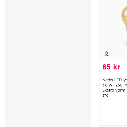
85 kr
Nedis LED ly
3.8 W | 250 l
Ekstra varm hv
stk