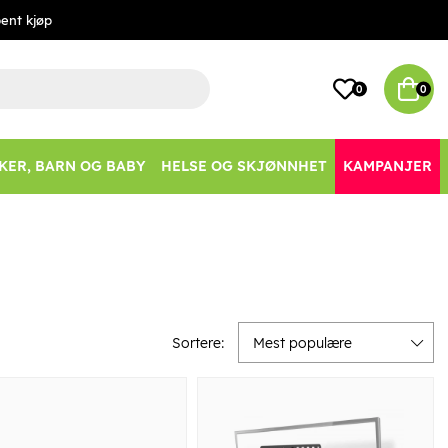
ent kjøp
0
0
KER, BARN OG BABY
HELSE OG SKJØNNHET
KAMPANJER
Sortere:
Mest populære