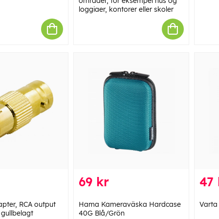
områder, for eksempel hus og
loggiaer, kontorer eller skoler
69 kr
47 
pter, RCA output
Hama Kameraväska Hardcase
Varta 
 gullbelagt
40G Blå/Grön