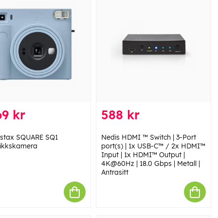
9 kr
588 kr
Instax SQUARE SQ1
Nedis HDMI ™ Switch | 3-Port
ikkskamera
port(s) | 1x USB-C™ / 2x HDMI™
Input | 1x HDMI™ Output |
4K@60Hz | 18.0 Gbps | Metall |
Antrasitt