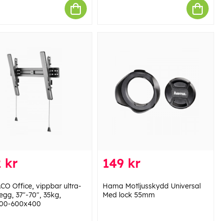
 kr
149 kr
CO Office, vippbar ultra-
Hama Motljusskydd Universal
egg, 37"-70", 35kg,
Med lock 55mm
100-600x400