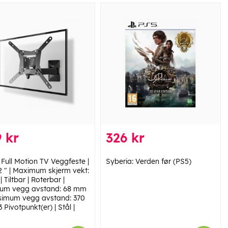
 kr
326 kr
 Full Motion TV Veggfeste |
Syberia: Verden før (PS5)
32 " | Maximum skjerm vekt:
| Tiltbar | Roterbar |
um vegg avstand: 68 mm
simum vegg avstand: 370
 Pivotpunkt(er) | Stål |