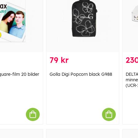
79 kr
230
quare-film 20 bilder
Golla Digi Popcorn black G988
DELTA
minnek
(UCR-