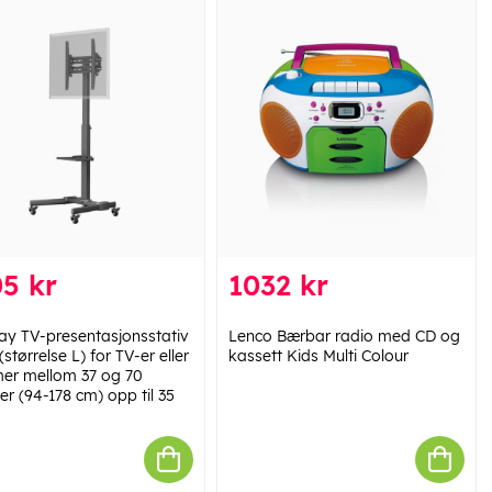
5 kr
1032 kr
y TV-presentasjonsstativ
Lenco Bærbar radio med CD og
(størrelse L) for TV-er eller
kassett Kids Multi Colour
mer mellom 37 og 70
r (94-178 cm) opp til 35