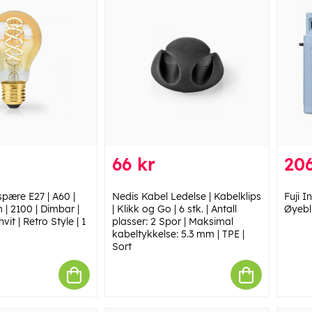
66 kr
206
spære E27 | A60 |
Nedis Kabel Ledelse | Kabelklips
Fuji 
m | 2100 | Dimbar |
| Klikk og Go | 6 stk. | Antall
Øyebl
it | Retro Style | 1
plasser: 2 Spor | Maksimal
kabeltykkelse: 5.3 mm | TPE |
Sort