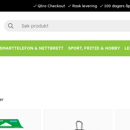
Qliro Checkout
Rask levering
100 dagars åp
SMARTTELEFON & NETTBRETT
SPORT, FRITID & HOBBY
LE
er