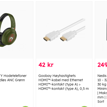
42 kr
249
Y Hodetelefoner
Goobay Høyhastighets
Nedis
ådløs ANC Grønn
HDMI™-kabel med Ethernet
10 - 
HDMI™-kontakt (type A) >
30 kg 
HDMI™-kontakt (type A), 0,5 m
Minim
| Mak
mm | 3
Sort