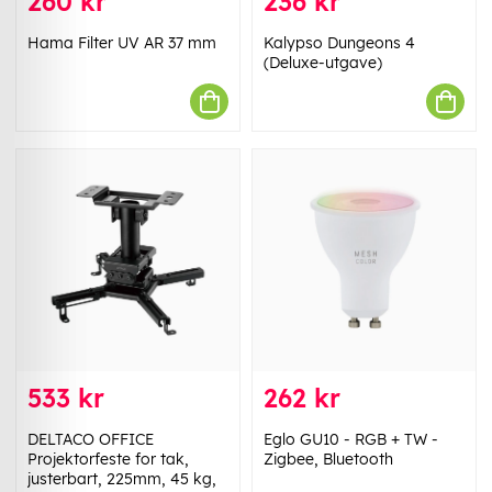
260 kr
236 kr
Hama Filter UV AR 37 mm
Kalypso Dungeons 4
(Deluxe-utgave)
533 kr
262 kr
DELTACO OFFICE
Eglo GU10 - RGB + TW -
Projektorfeste for tak,
Zigbee, Bluetooth
justerbart, 225mm, 45 kg,