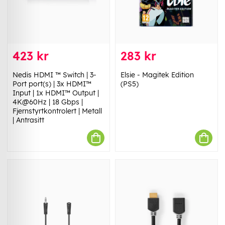
423 kr
283 kr
Nedis HDMI ™ Switch | 3-
Elsie - Magitek Edition
Port port(s) | 3x HDMI™
(PS5)
Input | 1x HDMI™ Output |
4K@60Hz | 18 Gbps |
Fjernstyrtkontrolert | Metall
| Antrasitt