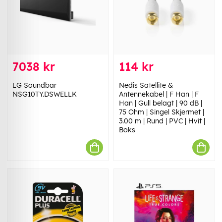
7038 kr
114 kr
LG Soundbar
Nedis Satellite &
NSG10TY.DSWELLK
Antennekabel | F Han | F
Han | Gull belagt | 90 dB |
75 Ohm | Singel Skjermet |
3.00 m | Rund | PVC | Hvit |
Boks