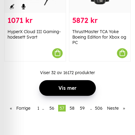
1071 kr
5872 kr
HyperX Cloud III Gaming-
ThrustMaster TCA Yoke
hodesett Svart
Boeing Edition for Xbox og
PC
Viser
32
av
16172
produkter
Vis mer
«
Forrige
1
..
56
57
58
59
..
506
Neste
»