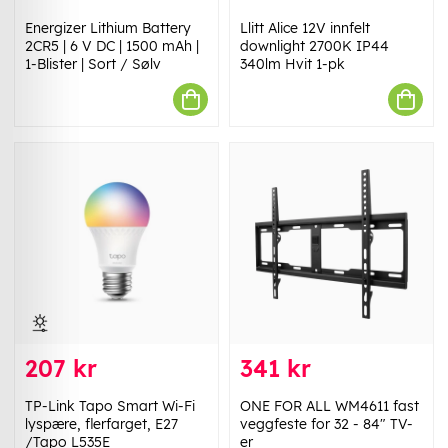
Energizer Lithium Battery
Llitt Alice 12V innfelt
2CR5 | 6 V DC | 1500 mAh |
downlight 2700K IP44
1-Blister | Sort / Sølv
340lm Hvit 1-pk
207 kr
341 kr
TP-Link Tapo Smart Wi-Fi
ONE FOR ALL WM4611 fast
lyspære, flerfarget, E27
veggfeste for 32 - 84" TV-
/Tapo L535E
er