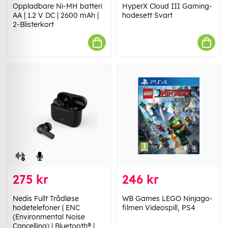
Oppladbare Ni-MH batteri
HyperX Cloud III Gaming-
AA | 1.2 V DC | 2600 mAh |
hodesett Svart
2-Blisterkort
275 kr
246 kr
Nedis Fullt Trådløse
WB Games LEGO Ninjago-
hodetelefoner | ENC
filmen Videospill, PS4
(Environmental Noise
Cancelling) | Bluetooth® |