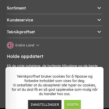
Sortiment
Kundeservice
Teknikproffset
Endre Land
Holde oppdatert
Få de siste nyhetene, de hotteste tilbudene og de beste
tipsene fra oss direkte i innboksen din. Meld deg på vårt
nyhetsbrev!
Teknikproffset bruker cookies for å tilpasse og
forbedre innholdet som vises for deg.
Vi anbefaler at du aksepterer alle typer av cookies,
OK
for at du skal få en så god opplevelse som mulig når
du handler hos oss.
INNSTILLINGER
GODTA