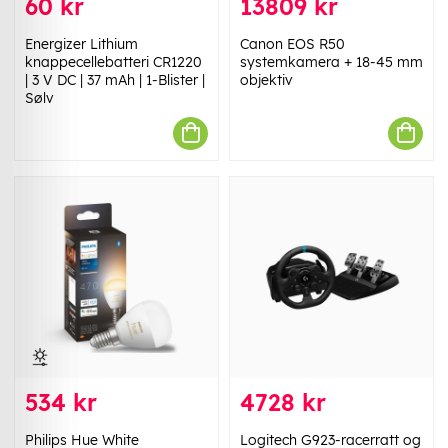
60 kr
13809 kr
Energizer Lithium
Canon EOS R50
knappecellebatteri CR1220
systemkamera + 18-45 mm
| 3 V DC | 37 mAh | 1-Blister |
objektiv
Sølv
534 kr
4728 kr
Philips Hue White
Logitech G923-racerratt og