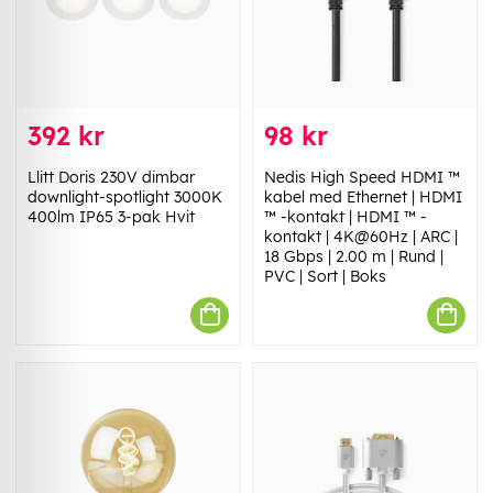
392 kr
98 kr
Llitt Doris 230V dimbar
Nedis High Speed ​​HDMI ™
downlight-spotlight 3000K
kabel med Ethernet | HDMI
400lm IP65 3-pak Hvit
™ -kontakt | HDMI ™ -
kontakt | 4K@60Hz | ARC |
18 Gbps | 2.00 m | Rund |
PVC | Sort | Boks