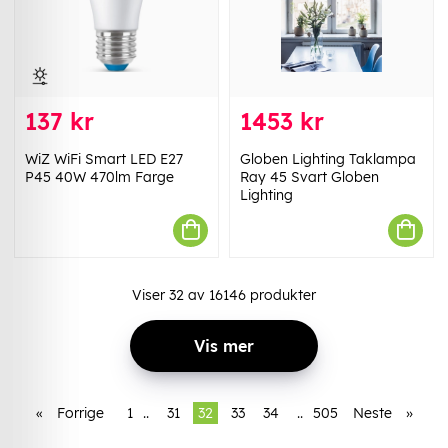
137 kr
1453 kr
WiZ WiFi Smart LED E27
Globen Lighting Taklampa
P45 40W 470lm Farge
Ray 45 Svart Globen
Lighting
Viser
32
av
16146
produkter
Vis mer
«
Forrige
1
..
31
32
33
34
..
505
Neste
»