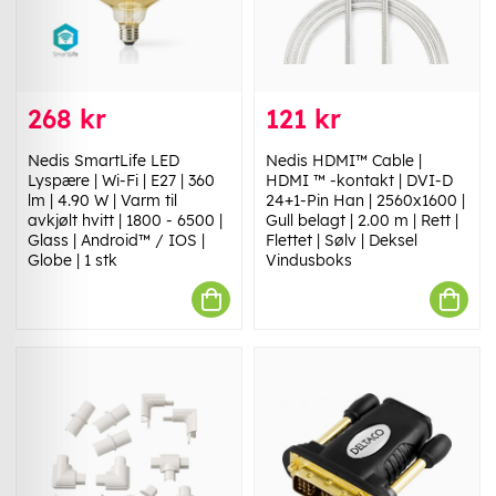
268 kr
121 kr
Nedis SmartLife LED
Nedis HDMI™ Cable |
Lyspære | Wi-Fi | E27 | 360
HDMI ™ -kontakt | DVI-D
lm | 4.90 W | Varm til
24+1-Pin Han | 2560x1600 |
avkjølt hvitt | 1800 - 6500 |
Gull belagt | 2.00 m | Rett |
Glass | Android™ / IOS |
Flettet | Sølv | Deksel
Globe | 1 stk
Vindusboks