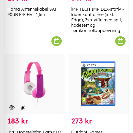
Hama Antennekabel SAT
iMP TECH IMP DLX-stativ -
90dB F-F Hvit 1,5m
lader kontrollere (inkl.
Edge), 3sp-vifte med spill,
hodesett og
fjernkontrolloppbevaring
183 kr
273 kr
JVC Hodetelefon Barn KD7
Outright Games