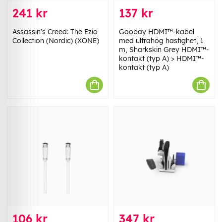
241 kr
137 kr
Assassin's Creed: The Ezio
Goobay HDMI™-kabel
Collection (Nordic) (XONE)
med ultrahög hastighet, 1
m, Sharkskin Grey HDMI™-
kontakt (typ A) > HDMI™-
kontakt (typ A)
106 kr
347 kr