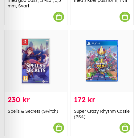
med god bass, In-Ear, 3,5
med sikker passform, hvit
mm, Svart
230 kr
172 kr
Spells & Secrets (Switch)
Super Crazy Rhythm Castle
(PS4)