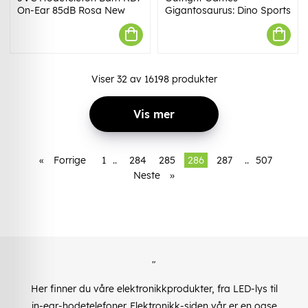
On-Ear 85dB Rosa New
Gigantosaurus: Dino Sports
Viser
32
av
16198
produkter
Vis mer
«
Forrige
1
..
284
285
286
287
..
507
Neste
»
"
Her finner du våre elektronikkprodukter, fra LED-lys til
in-ear-hodetelefoner. Elektronikk-siden vår er en oase