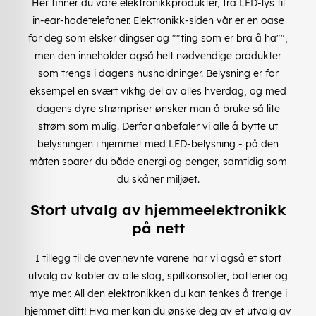
Her finner du våre elektronikkprodukter, fra LED-lys til
in-ear-hodetelefoner. Elektronikk-siden vår er en oase
for deg som elsker dingser og ""ting som er bra å ha"",
men den inneholder også helt nødvendige produkter
som trengs i dagens husholdninger. Belysning er for
eksempel en svært viktig del av alles hverdag, og med
dagens dyre strømpriser ønsker man å bruke så lite
strøm som mulig. Derfor anbefaler vi alle å bytte ut
belysningen i hjemmet med LED-belysning - på den
måten sparer du både energi og penger, samtidig som
du skåner miljøet.
Stort utvalg av hjemmeelektronikk
på nett
I tillegg til de ovennevnte varene har vi også et stort
utvalg av kabler av alle slag, spillkonsoller, batterier og
mye mer. All den elektronikken du kan tenkes å trenge i
hjemmet ditt! Hva mer kan du ønske deg av et utvalg av