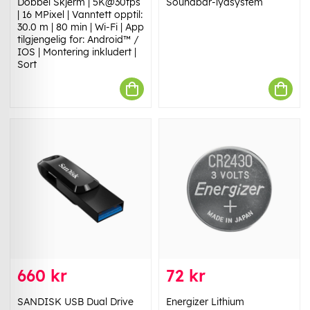
Dobbel Skjerm | 5K@30fps
Soundbar-lydsystem
| 16 MPixel | Vanntett opptil:
30.0 m | 80 min | Wi-Fi | App
tilgjengelig for: Android™ /
IOS | Montering inkludert |
Sort
660 kr
72 kr
SANDISK USB Dual Drive
Energizer Lithium