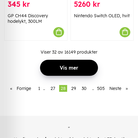
345 kr
5260 kr
GP CH44 Discovery
Nintendo Switch OLED, hvit
hodelykt, 300LM
Viser
32
av
16149
produkter
Vis mer
«
Forrige
1
..
27
28
29
30
..
505
Neste
»
"