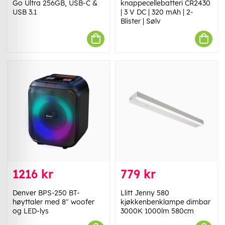
Go Ultra 256GB, USB-C &
knappecellebatteri CR2430
USB 3.1
| 3 V DC | 320 mAh | 2-
Blister | Sølv
1216 kr
779 kr
Denver BPS-250 BT-
Llitt Jenny 580
høyttaler med 8" woofer
kjøkkenbenklampe dimbar
og LED-lys
3000K 1000lm 580cm