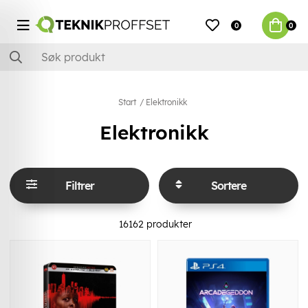
0
0
Start
Elektronikk
Elektronikk
Filtrer
Sortere
16162
produkter