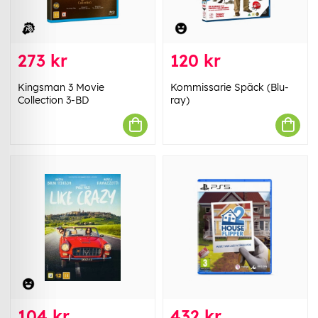
273 kr
120 kr
Kingsman 3 Movie
Kommissarie Späck (Blu-
Collection 3-BD
ray)
104 kr
432 kr