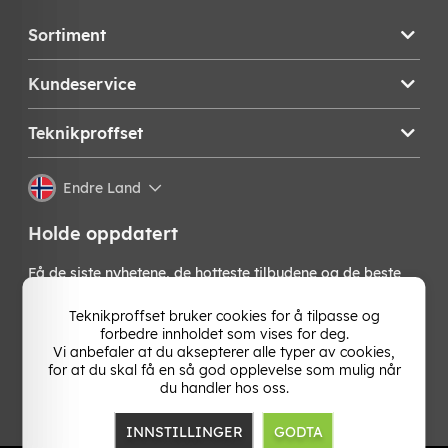
Sortiment
Kundeservice
Teknikproffset
Endre Land
Holde oppdatert
Få de siste nyhetene, de hotteste tilbudene og de beste
tipsene fra oss direkte i innboksen din. Meld deg på vårt
nyhetsbrev!
Teknikproffset bruker cookies for å tilpasse og
forbedre innholdet som vises for deg.
Vi anbefaler at du aksepterer alle typer av cookies,
OK
for at du skal få en så god opplevelse som mulig når
du handler hos oss.
INNSTILLINGER
GODTA