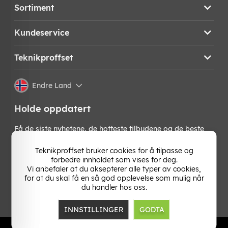
Sortiment
Kundeservice
Teknikproffset
Endre Land
Holde oppdatert
Få de siste nyhetene, de hotteste tilbudene og de beste
tipsene fra oss direkte i innboksen din. Meld deg på vårt
nyhetsbrev!
Teknikproffset bruker cookies for å tilpasse og
forbedre innholdet som vises for deg.
Vi anbefaler at du aksepterer alle typer av cookies,
OK
for at du skal få en så god opplevelse som mulig når
du handler hos oss.
INNSTILLINGER
GODTA
TP E-commerce Norway
Org.nr: 931 502 107