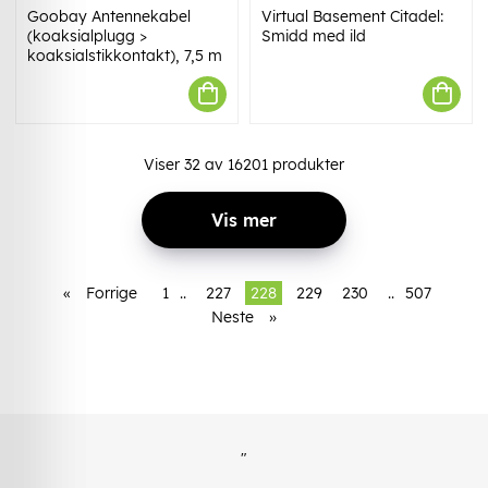
Goobay Antennekabel
Virtual Basement Citadel:
(koaksialplugg >
Smidd med ild
koaksialstikkontakt), 7,5 m
Viser
32
av
16201
produkter
Vis mer
«
Forrige
1
..
227
228
229
230
..
507
Neste
»
"