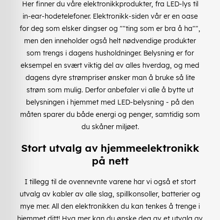
Her finner du våre elektronikkprodukter, fra LED-lys til
in-ear-hodetelefoner. Elektronikk-siden vår er en oase
for deg som elsker dingser og ""ting som er bra å ha"",
men den inneholder også helt nødvendige produkter
som trengs i dagens husholdninger. Belysning er for
eksempel en svært viktig del av alles hverdag, og med
dagens dyre strømpriser ønsker man å bruke så lite
strøm som mulig. Derfor anbefaler vi alle å bytte ut
belysningen i hjemmet med LED-belysning - på den
måten sparer du både energi og penger, samtidig som
du skåner miljøet.
Stort utvalg av hjemmeelektronikk
på nett
I tillegg til de ovennevnte varene har vi også et stort
utvalg av kabler av alle slag, spillkonsoller, batterier og
mye mer. All den elektronikken du kan tenkes å trenge i
hjemmet ditt! Hva mer kan du ønske deg av et utvalg av