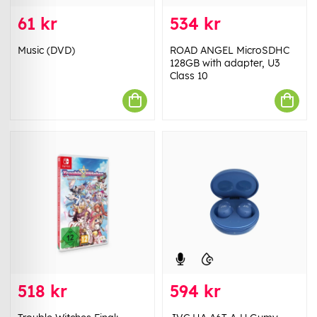
61 kr
534 kr
Music (DVD)
ROAD ANGEL MicroSDHC
128GB with adapter, U3
Class 10
518 kr
594 kr