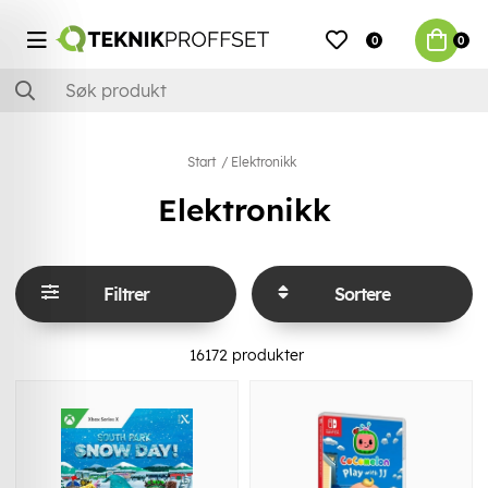
0
0
Start
Elektronikk
Elektronikk
Filtrer
Sortere
16172
produkter