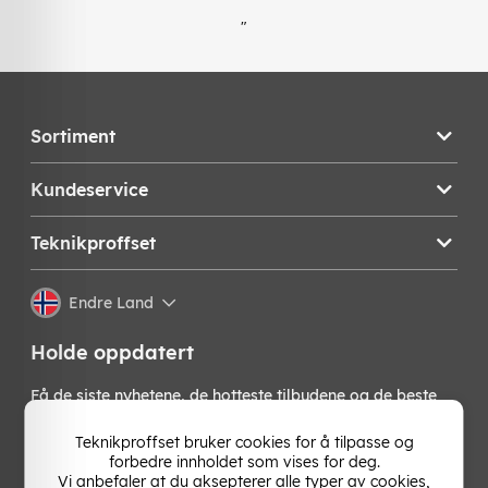
"
Sortiment
Kundeservice
Teknikproffset
Endre Land
Holde oppdatert
Få de siste nyhetene, de hotteste tilbudene og de beste
tipsene fra oss direkte i innboksen din. Meld deg på vårt
nyhetsbrev!
Teknikproffset bruker cookies for å tilpasse og
forbedre innholdet som vises for deg.
Vi anbefaler at du aksepterer alle typer av cookies,
OK