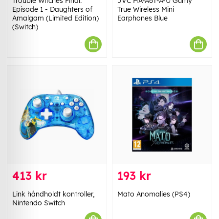
Trouble Witches Final:
JVC HA-A6T-A-U Gumy
Episode 1 - Daughters of
True Wireless Mini
Amalgam (Limited Edition)
Earphones Blue
(Switch)
413 kr
193 kr
Link håndholdt kontroller,
Mato Anomalies (PS4)
Nintendo Switch