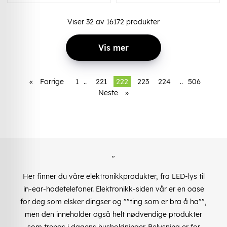
Viser
32
av
16172
produkter
Vis mer
«
Forrige
1
..
221
222
223
224
..
506
Neste
»
"
Her finner du våre elektronikkprodukter, fra LED-lys til
in-ear-hodetelefoner. Elektronikk-siden vår er en oase
for deg som elsker dingser og ""ting som er bra å ha"",
men den inneholder også helt nødvendige produkter
som trengs i dagens husholdninger. Belysning er for