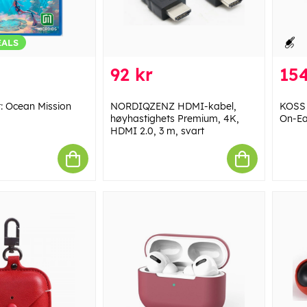
EALS
92 kr
154
t: Ocean Mission
NORDIQZENZ HDMI-kabel,
KOSS 
høyhastighets Premium, 4K,
On-Ea
HDMI 2.0, 3 m, svart