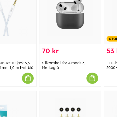
STO
70 kr
53 
NB-R211C jack 3,5
Silikonskall for Airpods 3,
LED-l
5 mm 1,0 m hvit-blå
Mørkegrå
3000K