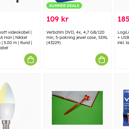
SUMMER DEALS
109 kr
185
itt videokabel |
Verbatim DVD, 4x, 4,7 GB/120
LogiL
A Han | Nikkel
min, 5-pakning jewel case, SERL
+ USB
 | 5.00 m | Rund |
(43229)
inkl. 
Label