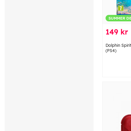
SUMMER D
149 kr
Dolphin Spiri
(PS4)