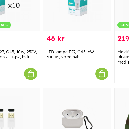
EALS
SUM
46 kr
219
7, G45, 10W, 230V,
LED-lampe E27, G45, 6W,
Maxli
isk 10-pk, hvit
3000K, varm hvit
Bluet
med i