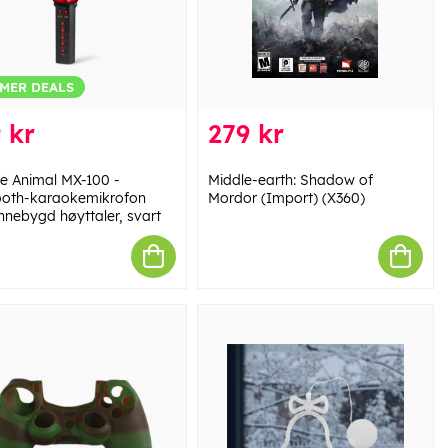
MER DEALS
 kr
279 kr
fe Animal MX-100 -
Middle-earth: Shadow of
ooth-karaokemikrofon
Mordor (Import) (X360)
nnebygd høyttaler, svart