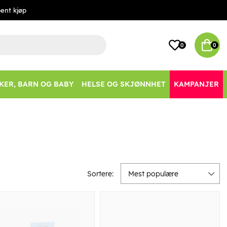
ent kjøp
0
0
KER, BARN OG BABY
HELSE OG SKJØNNHET
KAMPANJER
Sortere:
Mest populære