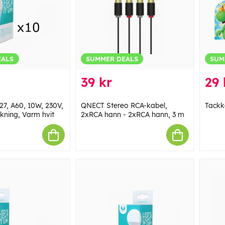
EALS
SUMMER DEALS
SUM
39 kr
29 
7, A60, 10W, 230V,
QNECT Stereo RCA-kabel,
Tackk
ning, Varm hvit
2xRCA hann - 2xRCA hann, 3 m