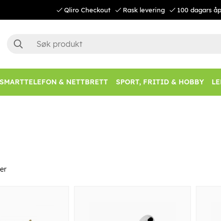
Qliro Checkout
Rask levering
100 dagars åp
SMARTTELEFON & NETTBRETT
SPORT, FRITID & HOBBY
LE
er