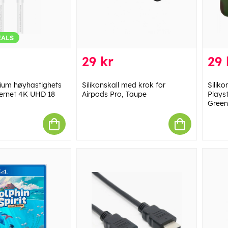
EALS
29 kr
29 
um høyhastighets
Silikonskall med krok for
Siliko
rnet 4K UHD 18
Airpods Pro, Taupe
Plays
Green