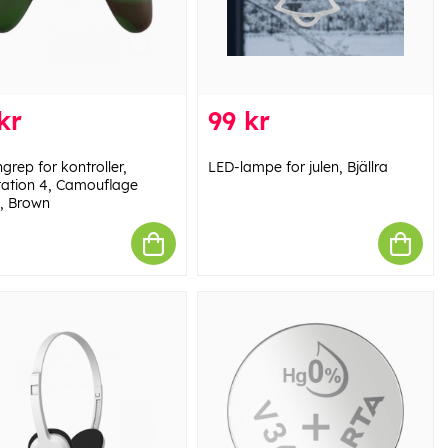
kr
99 kr
ngrep for kontroller,
LED-lampe for julen, Bjällra
tation 4, Camouflage
, Brown