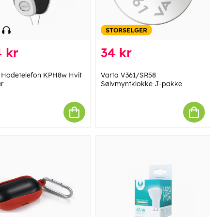
STORSELGER
 kr
34 kr
Hodetelefon KPH8w Hvit
Varta V361/SR58
r
Sølvmyntklokke J-pakke