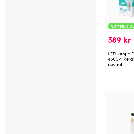
SUMMER D
389 kr
LED-lampe E2
4500K, keram
nøytral