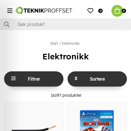
0
0
Start
Elektronikk
Elektronikk
Filtrer
Sortere
16197
produkter