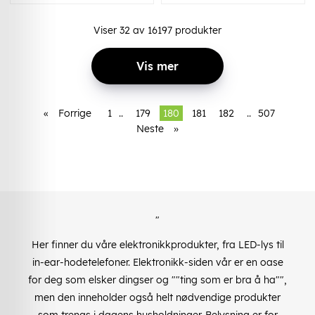
Viser
32
av
16197
produkter
Vis mer
«
Forrige
1
..
179
180
181
182
..
507
Neste
»
"
Her finner du våre elektronikkprodukter, fra LED-lys til
in-ear-hodetelefoner. Elektronikk-siden vår er en oase
for deg som elsker dingser og ""ting som er bra å ha"",
men den inneholder også helt nødvendige produkter
som trengs i dagens husholdninger. Belysning er for