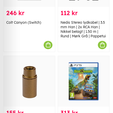
246 kr
112 kr
Colt Canyon (Switch)
Nedis Stereo lydkabel | 3.5
mm Han | 2x RCA Han |
Nikkel belagt | 1.50 m |
Rund | Mørk Grå | Pappetui
155 kr
313 kr