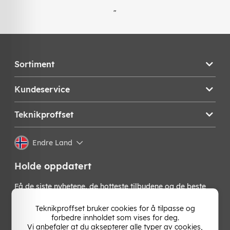
"
Sortiment
Kundeservice
Teknikproffset
Endre Land
Holde oppdatert
Få de siste nyhetene, de hotteste tilbudene og de beste
tipsene fra oss direkte i innboksen din. Meld deg på vårt
nyhetsbrev!
Teknikproffset bruker cookies for å tilpasse og
forbedre innholdet som vises for deg.
Vi anbefaler at du aksepterer alle typer av cookies,
OK