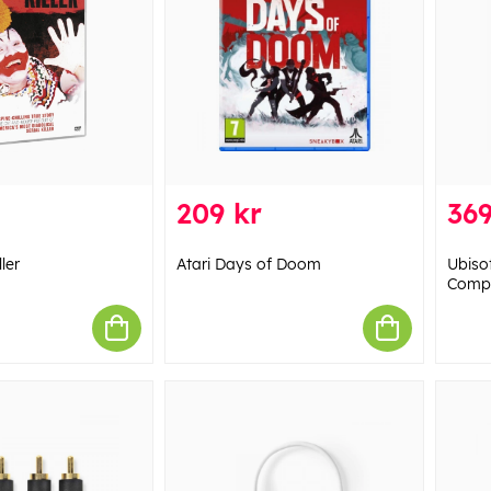
209 kr
369
ler
Atari Days of Doom
Ubisof
Compi