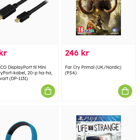
kr
246 kr
CO DisplayPort til Mini
Far Cry Primal (UK/Nordic)
ayPort-kabel, 20-p ha-ha,
(PS4)
vart (DP-1131)