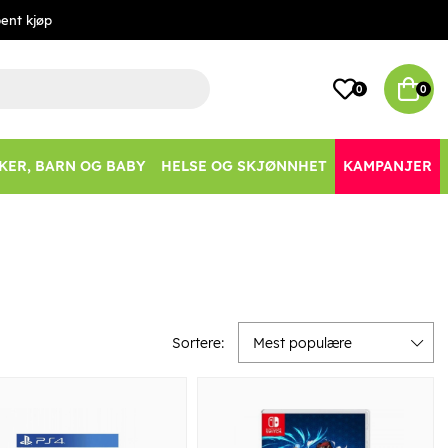
ent kjøp
0
0
KER, BARN OG BABY
HELSE OG SKJØNNHET
KAMPANJER
Sortere:
Mest populære