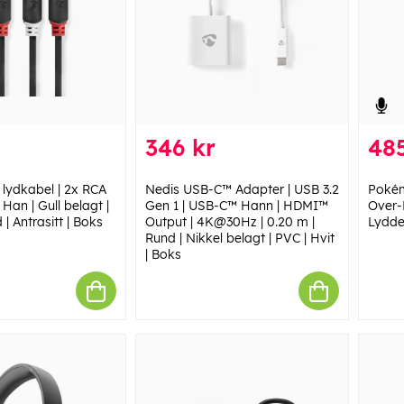
346 kr
485
 lydkabel | 2x RCA
Nedis USB-C™ Adapter | USB 3.2
Pokém
Han | Gull belagt |
Gen 1 | USB-C™ Hann | HDMI™
Over-
 | Antrasitt | Boks
Output | 4K@30Hz | 0.20 m |
Lydde
Rund | Nikkel belagt | PVC | Hvit
| Boks