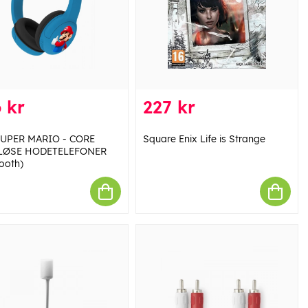
 kr
227 kr
SUPER MARIO - CORE
Square Enix Life is Strange
LØSE HODETELEFONER
tooth)