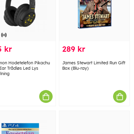
 kr
289 kr
on Hodetelefon Pikachu
James Stewart Limited Run Gift
Ear Trådløs Led Lys
Box (Blu-ray)
lning