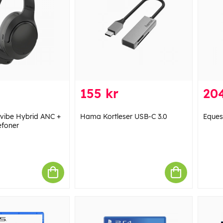
155 kr
204
vibe Hybrid ANC +
Hama Kortleser USB-C 3.0
Eques
efoner