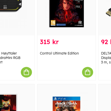
315 kr
92 
g Høyttaler
Control Ultimate Edition
DELTA
draMini RGB
Displ
rt
3 m, s