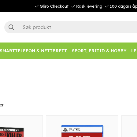
Qliro Checkout
Rask levering
100 dagars åp
SMARTTELEFON & NETTBRETT
SPORT, FRITID & HOBBY
LE
er