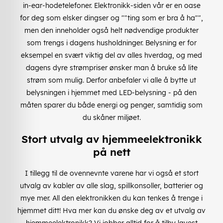
in-ear-hodetelefoner. Elektronikk-siden vår er en oase
for deg som elsker dingser og ""ting som er bra å ha"",
men den inneholder også helt nødvendige produkter
som trengs i dagens husholdninger. Belysning er for
eksempel en svært viktig del av alles hverdag, og med
dagens dyre strømpriser ønsker man å bruke så lite
strøm som mulig. Derfor anbefaler vi alle å bytte ut
belysningen i hjemmet med LED-belysning - på den
måten sparer du både energi og penger, samtidig som
du skåner miljøet.
Stort utvalg av hjemmeelektronikk
på nett
I tillegg til de ovennevnte varene har vi også et stort
utvalg av kabler av alle slag, spillkonsoller, batterier og
mye mer. All den elektronikken du kan tenkes å trenge i
hjemmet ditt! Hva mer kan du ønske deg av et utvalg av
hjemmeelektronikk? Vi jobber alltid for å tilby lavest