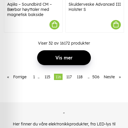
Aqiila – Soundbird CM –
Skulderveske Advanced III
Bærbar høyttaler med
Holster S
magnetisk bakside
Viser
32
av
16172
produkter
Vis mer
«
Forrige
1
..
115
116
117
118
..
506
Neste
»
"
Her finner du våre elektronikkprodukter, fra LED-lys til