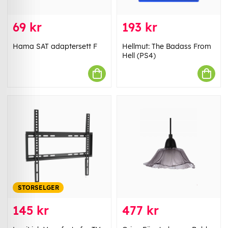
69 kr
193 kr
Hama SAT adaptersett F
Hellmut: The Badass From
Hell (PS4)
STORSELGER
145 kr
477 kr