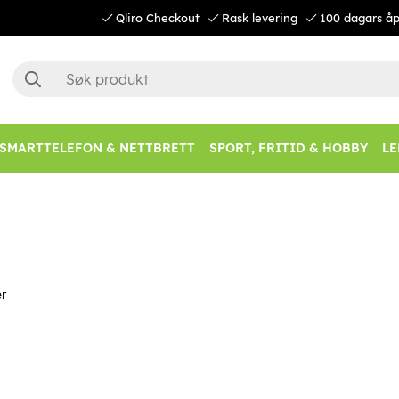
Qliro Checkout
Rask levering
100 dagars åp
SMARTTELEFON & NETTBRETT
SPORT, FRITID & HOBBY
LE
r