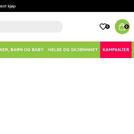
ent kjøp
0
0
KER, BARN OG BABY
HELSE OG SKJØNNHET
KAMPANJER