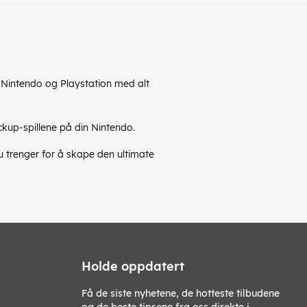
x, Nintendo og Playstation med alt
ckup-spillene på din Nintendo.
du trenger for å skape den ultimate
Holde oppdatert
Få de siste nyhetene, de hotteste tilbudene
og de beste tipsene fra oss direkte i