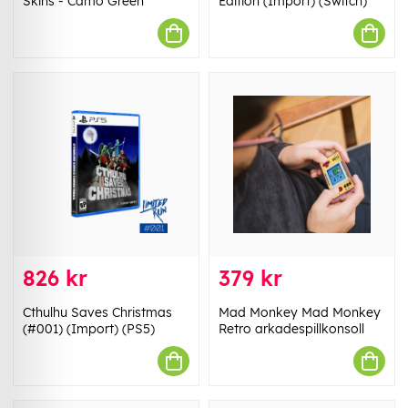
Skins - Camo Green
Edition (Import) (Switch)
826 kr
379 kr
Cthulhu Saves Christmas
Mad Monkey Mad Monkey
(#001) (Import) (PS5)
Retro arkadespillkonsoll