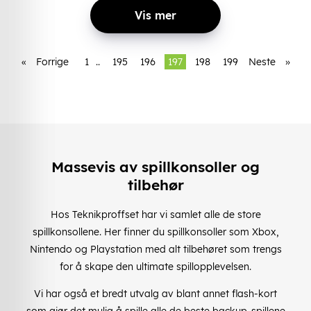
Vis mer
«
Forrige
1
..
195
196
197
198
199
Neste
»
Massevis av spillkonsoller og
tilbehør
Hos Teknikproffset har vi samlet alle de store
spillkonsollene. Her finner du spillkonsoller som Xbox,
Nintendo og Playstation med alt tilbehøret som trengs
for å skape den ultimate spillopplevelsen.
Vi har også et bredt utvalg av blant annet flash-kort
som gjør det mulig å spille alle de beste backup-spillene