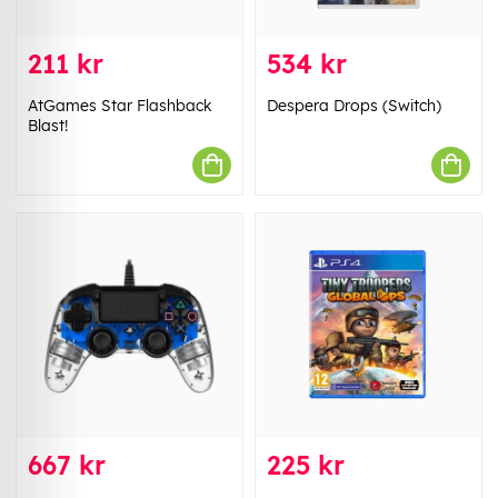
211 kr
534 kr
AtGames Star Flashback
Despera Drops (Switch)
Blast!
667 kr
225 kr