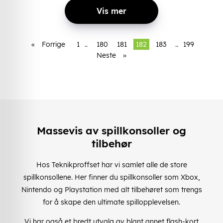
Vis mer
«
Forrige
1
..
180
181
182
183
..
199
Neste
»
Massevis av spillkonsoller og
tilbehør
Hos Teknikproffset har vi samlet alle de store
spillkonsollene. Her finner du spillkonsoller som Xbox,
Nintendo og Playstation med alt tilbehøret som trengs
for å skape den ultimate spillopplevelsen.
Vi har også et bredt utvalg av blant annet flash-kort