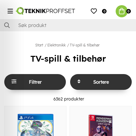
0
0
Start
Elektronikk
TV-spill & tilbehør
TV-spill & tilbehør
Filtrer
Sortere
6362
produkter