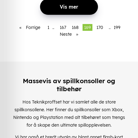
Vis mer
«
Forrige
1
..
167
168
169
170
..
199
Neste
»
Massevis av spillkonsoller og
tilbehør
Hos Teknikproffset har vi samlet alle de store
spillkonsollene. Her finner du spillkonsoller som Xbox,
Nintendo og Playstation med alt tilbehøret som trengs
for å skape den ultimate spillopplevelsen.
Vi har også et bredt utvalg av blant annet flash-kort