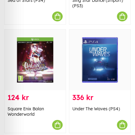
Sea of Stars (PS4)
Sing Star Dance (Import)
(PS3)
124 kr
336 kr
Square Enix Balan
Under The Waves (PS4)
Wonderworld