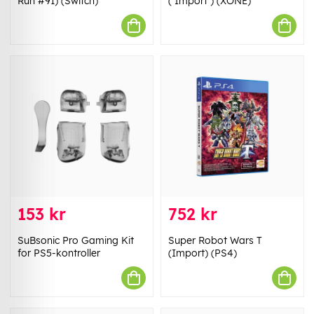
Run #91) (Switch)
( Import ) (XONE)
153 kr
752 kr
SuBsonic Pro Gaming Kit
Super Robot Wars T
for PS5-kontroller
(Import) (PS4)