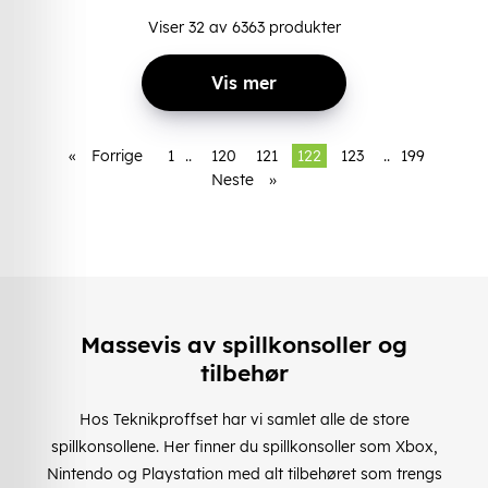
Viser
32
av
6363
produkter
Vis mer
«
Forrige
1
..
120
121
122
123
..
199
Neste
»
Massevis av spillkonsoller og
tilbehør
Hos Teknikproffset har vi samlet alle de store
spillkonsollene. Her finner du spillkonsoller som Xbox,
Nintendo og Playstation med alt tilbehøret som trengs