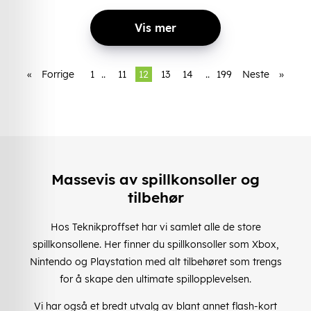
Vis mer
«
Forrige
1
..
11
12
13
14
..
199
Neste
»
Massevis av spillkonsoller og
tilbehør
Hos Teknikproffset har vi samlet alle de store
spillkonsollene. Her finner du spillkonsoller som Xbox,
Nintendo og Playstation med alt tilbehøret som trengs
for å skape den ultimate spillopplevelsen.
Vi har også et bredt utvalg av blant annet flash-kort