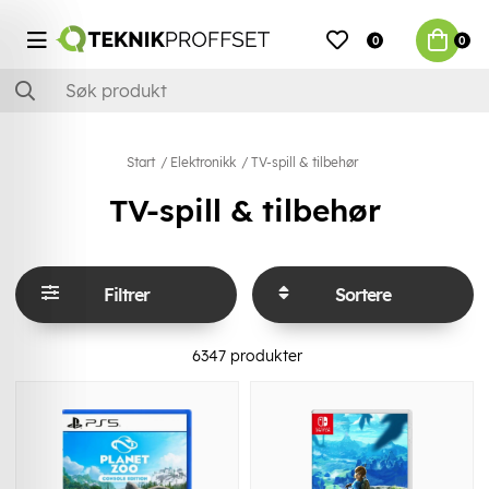
0
0
Start
Elektronikk
TV-spill & tilbehør
TV-spill & tilbehør
Filtrer
Sortere
6347
produkter