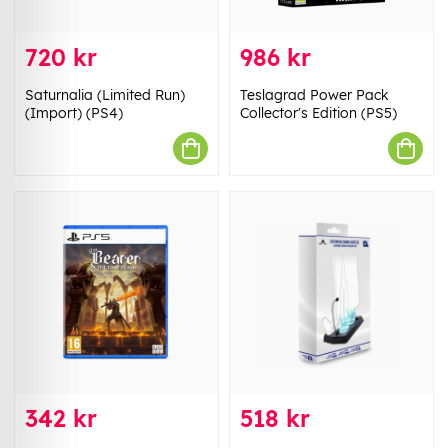
720 kr
986 kr
Saturnalia (Limited Run)
Teslagrad Power Pack
(Import) (PS4)
Collector's Edition (PS5)
342 kr
518 kr