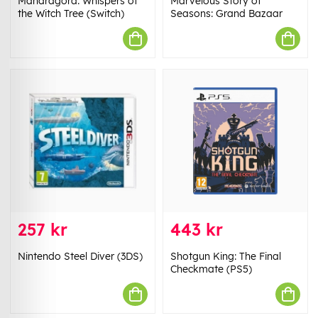
Mandragora: Whispers of
Marvelous Story of
the Witch Tree (Switch)
Seasons: Grand Bazaar
257 kr
443 kr
Nintendo Steel Diver (3DS)
Shotgun King: The Final
Checkmate (PS5)