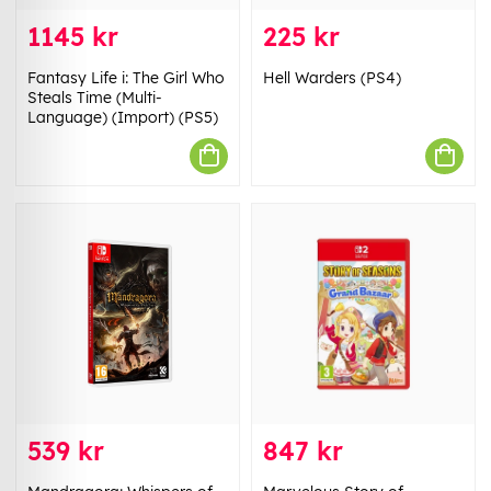
1145 kr
225 kr
Fantasy Life i: The Girl Who
Hell Warders (PS4)
Steals Time (Multi-
Language) (Import) (PS5)
539 kr
847 kr