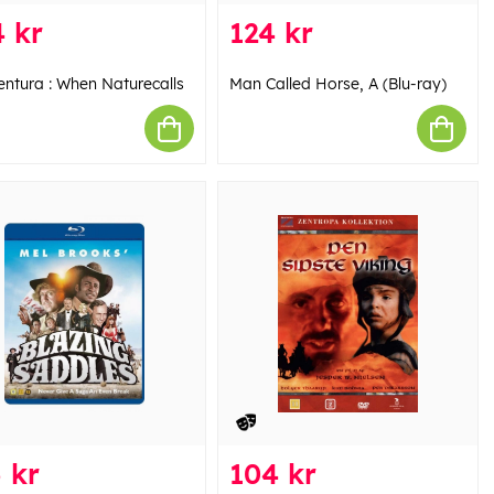
 kr
124 kr
entura : When Naturecalls
Man Called Horse, A (Blu-ray)
 kr
104 kr