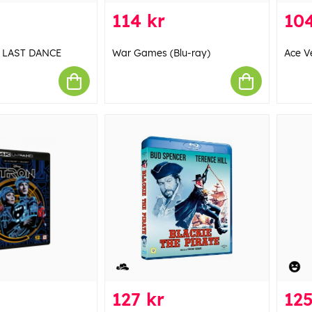
114 kr
104
 LAST DANCE
War Games (Blu-ray)
Ace V
127 kr
125