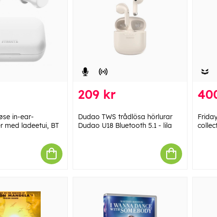
209 kr
40
øse in-ear-
Dudao TWS trådlösa hörlurar
Frida
r med ladeetui, BT
Dudao U18 Bluetooth 5.1 - lila
collec