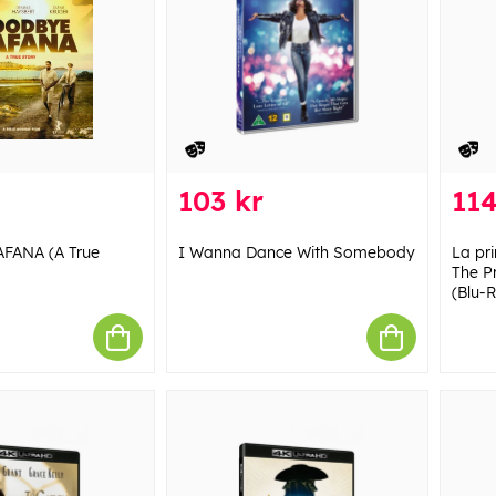
103 kr
114
FANA (A True
I Wanna Dance With Somebody
La pr
The P
(Blu-