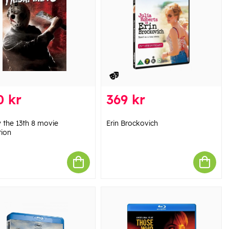
0 kr
369 kr
y the 13th 8 movie
Erin Brockovich
tion