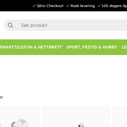
Qliro Checkout
Rask levering
100 dagars åp
SMARTTELEFON & NETTBRETT
SPORT, FRITID & HOBBY
LE
er