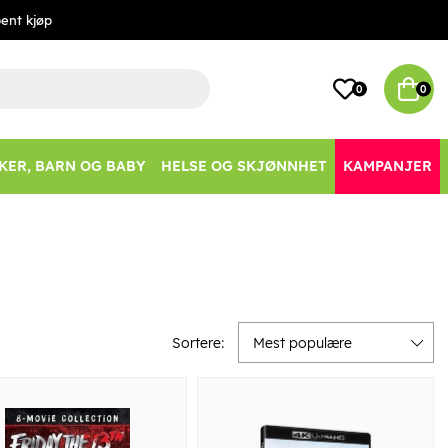
ent kjøp
0
0
KER, BARN OG BABY
HELSE OG SKJØNNHET
KAMPANJER
Sortere:
Mest populære