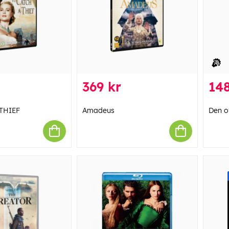
369 kr
148
THIEF
Amadeus
Den o