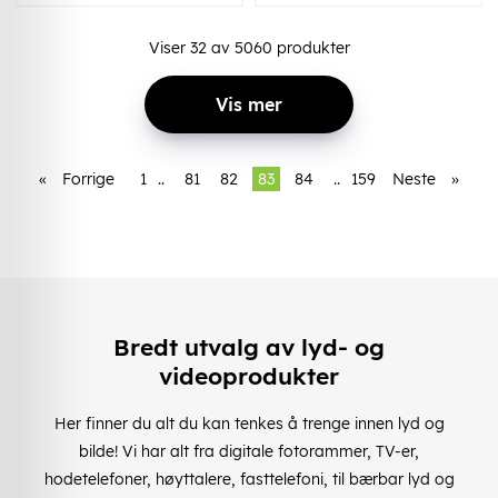
Viser
32
av
5060
produkter
Vis mer
«
Forrige
1
..
81
82
83
84
..
159
Neste
»
Bredt utvalg av lyd- og
videoprodukter
Her finner du alt du kan tenkes å trenge innen lyd og
bilde! Vi har alt fra digitale fotorammer, TV-er,
hodetelefoner, høyttalere, fasttelefoni, til bærbar lyd og