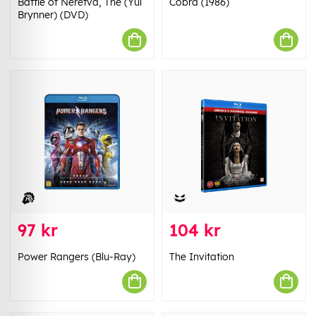
Battle of Neretva, The (Yul
Cobra (1986)
Brynner) (DVD)
97 kr
104 kr
Power Rangers (Blu-Ray)
The Invitation