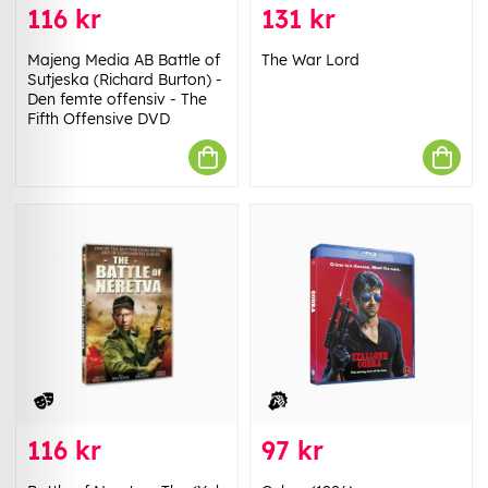
116 kr
131 kr
Majeng Media AB Battle of
The War Lord
Sutjeska (Richard Burton) -
Den femte offensiv - The
Fifth Offensive DVD
116 kr
97 kr