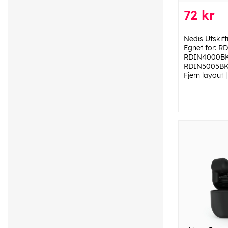
72 kr
Nedis Utskifti
Egnet for: 
RDIN4000BK
RDIN5005BK | 
Fjern layout |