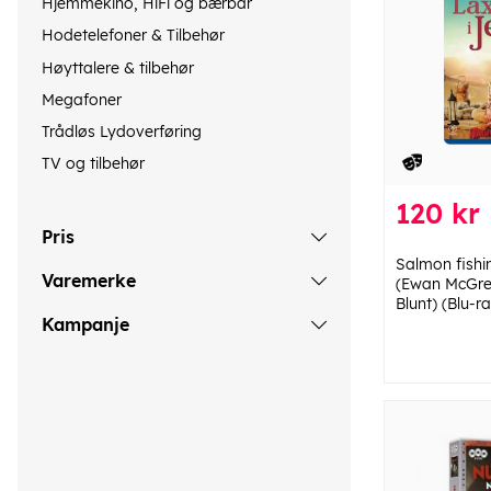
Hjemmekino, HiFi og bærbar
Hodetelefoner & Tilbehør
Høyttalere & tilbehør
Megafoner
Trådløs Lydoverføring
TV og tilbehør
120 kr
Pris
Salmon fishi
Varemerke
(Ewan McGre
Blunt) (Blu-r
Kampanje