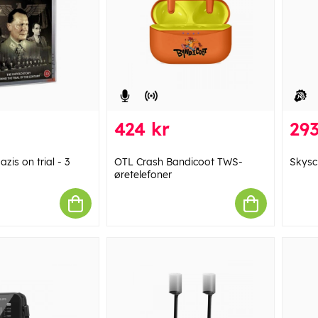
424 kr
293
zis on trial - 3
OTL Crash Bandicoot TWS-
Skysc
øretelefoner