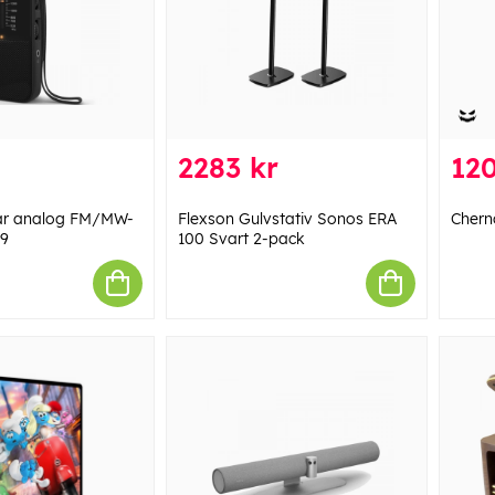
2283 kr
120
bar analog FM/MW-
Flexson Gulvstativ Sonos ERA
Cherno
09
100 Svart 2-pack