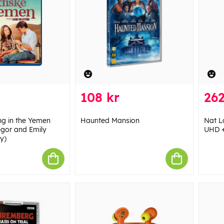
108 kr
262
ng in the Yemen
Haunted Mansion
Nat L
gor and Emily
UHD +
ay)