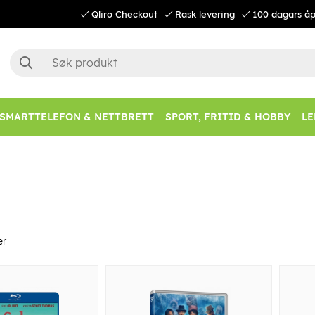
Qliro Checkout
Rask levering
100 dagars åp
SMARTTELEFON & NETTBRETT
SPORT, FRITID & HOBBY
LE
er