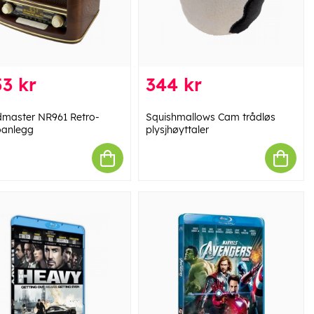
3 kr
344 kr
master NR961 Retro-
Squishmallows Cam trådløs
oanlegg
plysjhøyttaler