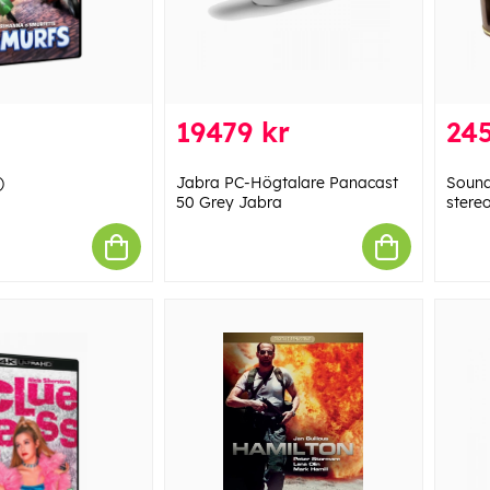
19479 kr
245
)
Jabra PC-Högtalare Panacast
Sound
50 Grey Jabra
stere