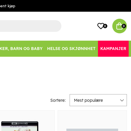
ent kjøp
0
0
KER, BARN OG BABY
HELSE OG SKJØNNHET
KAMPANJER
Sortere:
Mest populære