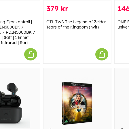
379 kr
146
ng Fjernkontroll |
OTL TWS The Legend of Zelda:
ONE F
RDIN3000BK /
Tears of the Kingdom (hvit)
univer
 / RDIN5000BK /
Satt | 1 Enhet |
 Infrarød | Sort