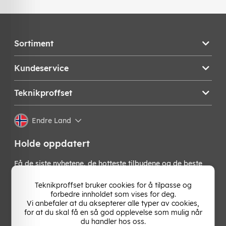
Sortiment
Kundeservice
Teknikproffset
Endre Land
Holde oppdatert
Få de siste nyhetene, de hotteste tilbudene og de beste
tipsene fra oss direkte i innboksen din. Meld deg på vårt
nyhetsbrev!
Teknikproffset bruker cookies for å tilpasse og
forbedre innholdet som vises for deg.
Vi anbefaler at du aksepterer alle typer av cookies,
OK
for at du skal få en så god opplevelse som mulig når
du handler hos oss.