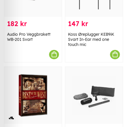
182 kr
147 kr
Audio Pro Veggbrakett
Koss Øreplugger KEB9iK
WB-201 Svart
Svart In-Ear med one
touch mic