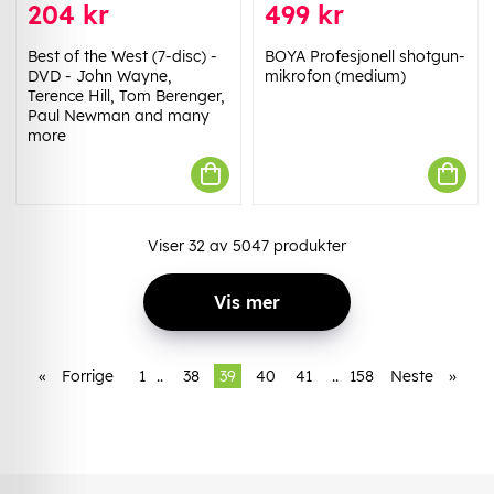
204 kr
499 kr
Best of the West (7-disc) -
BOYA Profesjonell shotgun-
DVD - John Wayne,
mikrofon (medium)
Terence Hill, Tom Berenger,
Paul Newman and many
more
Viser
32
av
5047
produkter
Vis mer
«
Forrige
1
..
38
39
40
41
..
158
Neste
»