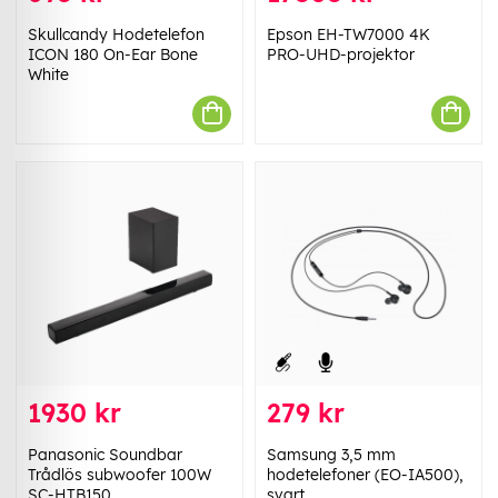
Skullcandy Hodetelefon
Epson EH-TW7000 4K
ICON 180 On-Ear Bone
PRO-UHD-projektor
White
1930 kr
279 kr
Panasonic Soundbar
Samsung 3,5 mm
Trådlös subwoofer 100W
hodetelefoner (EO-IA500),
SC-HTB150
svart