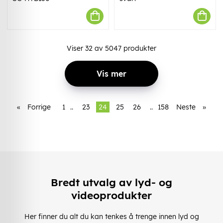
Viser
32
av
5047
produkter
Vis mer
«
Forrige
1
..
23
24
25
26
..
158
Neste
»
Bredt utvalg av lyd- og
videoprodukter
Her finner du alt du kan tenkes å trenge innen lyd og