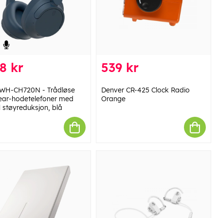
8 kr
539 kr
WH-CH720N - Trådløse
Denver CR-425 Clock Radio
ear-hodetelefoner med
Orange
l støyreduksjon, blå