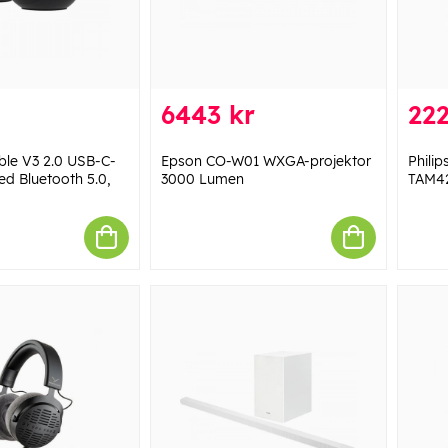
6443 kr
222
ble V3 2.0 USB-C-
Epson CO-W01 WXGA-projektor
Phili
ed Bluetooth 5.0,
3000 Lumen
TAM42