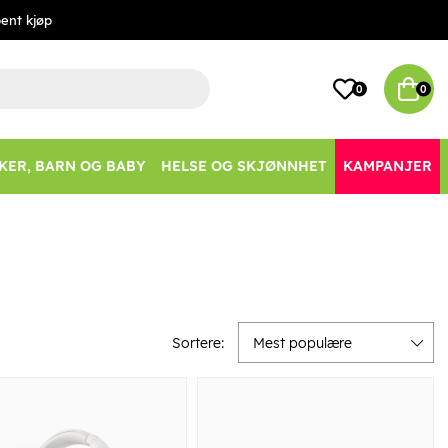
ent kjøp
0
0
KER, BARN OG BABY
HELSE OG SKJØNNHET
KAMPANJER
Sortere:
Mest populære