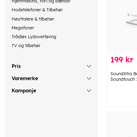
Hjemmekino, HiFi og bærbar
Hodetelefoner & Tilbehør
Høyttalere & tilbehør
Megafoner
Trådløs Lydoverføring
TV og tilbehør
199 kr
Pris
SoundXtra Bo
Varemerke
Soundtouch 1
Kampanje