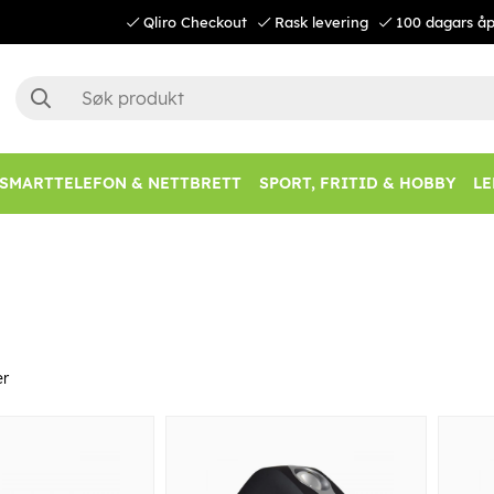
Qliro Checkout
Rask levering
100 dagars åp
SMARTTELEFON & NETTBRETT
SPORT, FRITID & HOBBY
LE
er