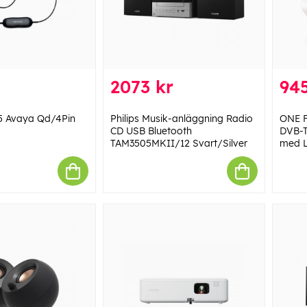
2073 kr
945
5 Avaya Qd/4Pin
Philips Musik-anläggning Radio
ONE F
CD USB Bluetooth
DVB-T
TAM3505MKII/12 Svart/Silver
med LT