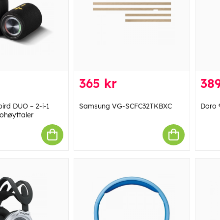
365 kr
389
ird DUO – 2-i-1
Samsung VG-SCFC32TKBXC
Doro 
ohøyttaler