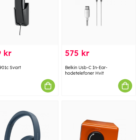
 kr
575 kr
901c Svart
Belkin Usb-C In-Ear-
hodetelefoner Hvit