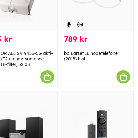
 kr
789 kr
OR ALL SV 9455-5G aktiv
bo Earset IE hodetelefoner
/T2 utendørsantenne
(2018) hvit
E-filter, 52 dB