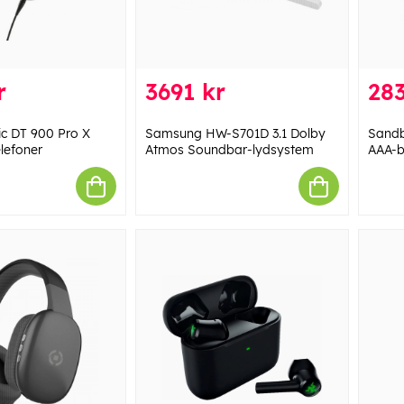
r
3691 kr
283
c DT 900 Pro X
Samsung HW-S701D 3.1 Dolby
Sandb
lefoner
Atmos Soundbar-lydsystem
AAA-b