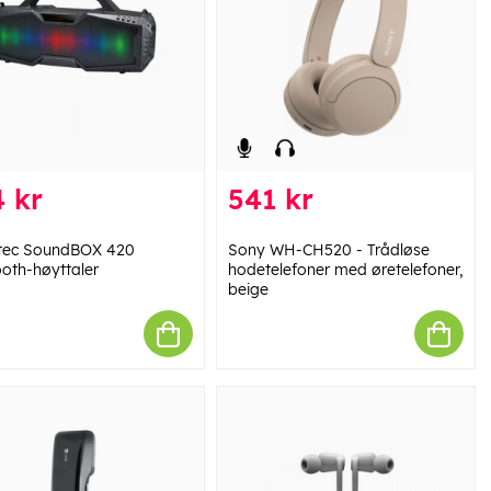
 kr
541 kr
tec SoundBOX 420
Sony WH-CH520 - Trådløse
ooth-høyttaler
hodetelefoner med øretelefoner,
beige