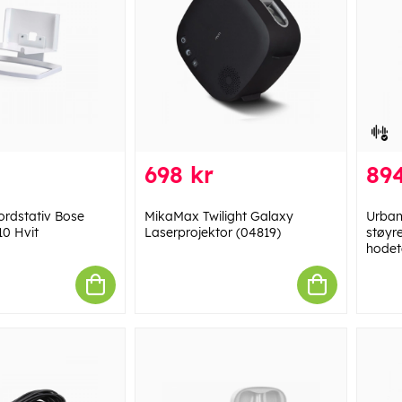
698 kr
894
rdstativ Bose
MikaMax Twilight Galaxy
Urban
0 Hvit
Laserprojektor (04819)
støyr
hodet