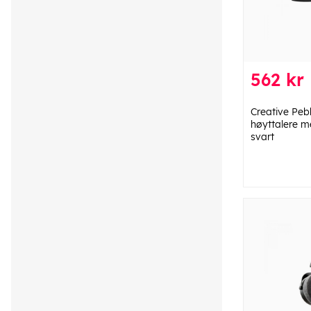
562 kr
Creative Peb
høyttalere m
svart