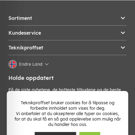
Sortiment
Kundeservice
Teknikproffset
Endre Land
Holde oppdatert
Få de siste nyhetene, de hotteste tilbudene og de beste
tipsene fra oss direkte i innboksen din. Meld deg på vårt
nyhetsbrev!
Teknikproffset bruker cookies for å tilpasse og
forbedre innholdet som vises for deg.
Vi anbefaler at du aksepterer alle typer av cookies,
OK
for at du skal få en så god opplevelse som mulig når
du handler hos oss.