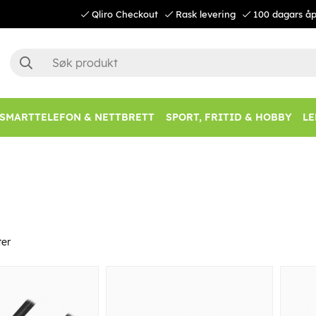
Qliro Checkout
Rask levering
100 dagars åp
SMARTTELEFON & NETTBRETT
SPORT, FRITID & HOBBY
LE
er