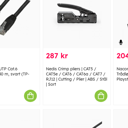
287 kr
20
TP Cat.6
Nedis Crimp pliers | CAT5 /
Naco
30 m, svart (TP-
CAT5e / CAT6 / CAT6a / CAT7 /
Trådlø
RJ12 | Cutting / Plier | ABS / Stål
Plays
| Sort