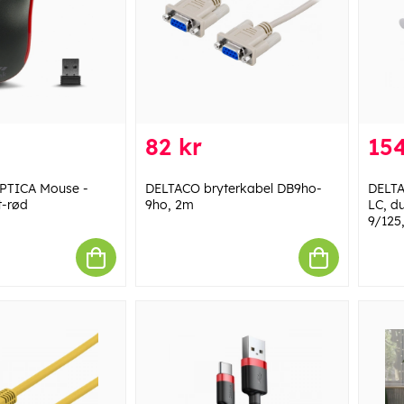
82 kr
154
EPTICA Mouse -
DELTACO bryterkabel DB9ho-
DELTA
t-rød
9ho, 2m
LC, d
9/125