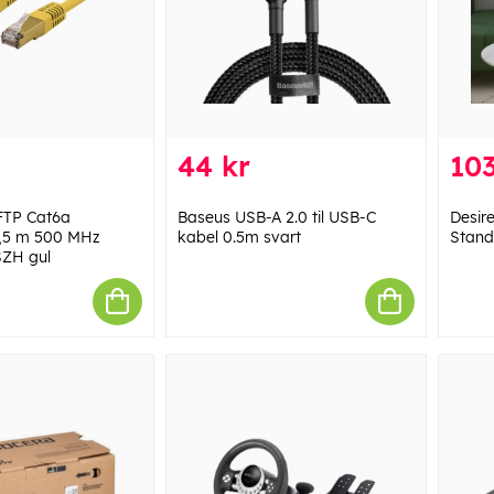
44 kr
103
FTP Cat6a
Baseus USB-A 2.0 til USB-C
Desire
1,5 m 500 MHz
kabel 0.5m svart
Stand
SZH gul