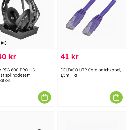
40 kr
41 kr
n RIG 800 PRO HS
DELTACO UTP Cat6 patchkabel,
st spillhodesett
1,5m, lila
tation