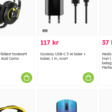
117 kr
37 
ådløst hodesett
Goobay USB-C 5 W lader +
Nedis
- Acid Camo
kabel, 1 m, svart
Han | 
belagt
Flerfa