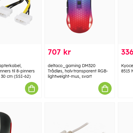
707 kr
336
pterkabel,
deltaco_gaming DM320
Kyoce
ners til 8-pinners
Trådløs, halvtransparent RGB-
8515 
 30 cm (SSI-62)
lightweight-mus, svart