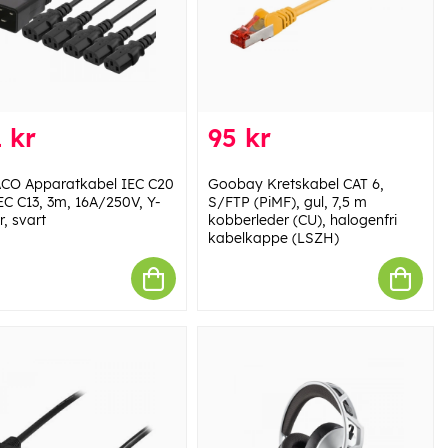
 kr
95 kr
CO Apparatkabel IEC C20
Goobay Kretskabel CAT 6,
IEC C13, 3m, 16A/250V, Y-
S/FTP (PiMF), gul, 7,5 m
er, svart
kobberleder (CU), halogenfri
kabelkappe (LSZH)