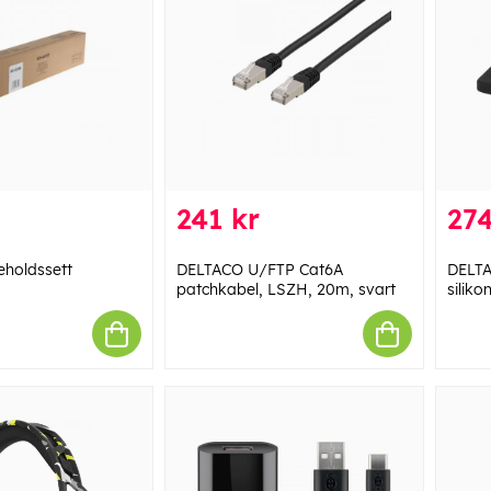
241 kr
274
eholdssett
DELTACO U/FTP Cat6A
DELTA
patchkabel, LSZH, 20m, svart
siliko