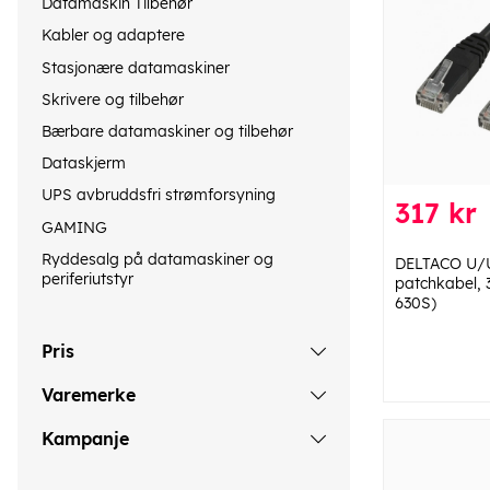
Datamaskin Tilbehør
Kabler og adaptere
Stasjonære datamaskiner
Skrivere og tilbehør
Bærbare datamaskiner og tilbehør
Dataskjerm
UPS avbruddsfri strømforsyning
317 kr
GAMING
Ryddesalg på datamaskiner og
DELTACO U/U
periferiutstyr
patchkabel, 
630S)
Pris
Varemerke
Kampanje