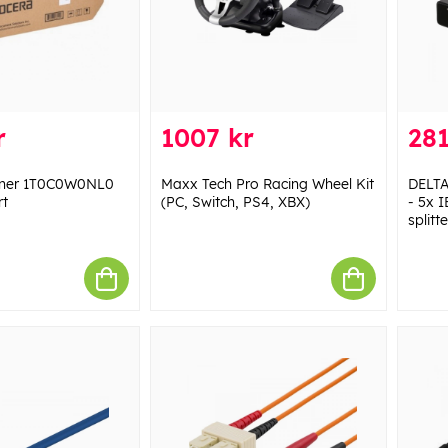
r
1007 kr
281
ner 1T0C0W0NL0
Maxx Tech Pro Racing Wheel Kit
DELTA
rt
(PC, Switch, PS4, XBX)
- 5x 
splitt