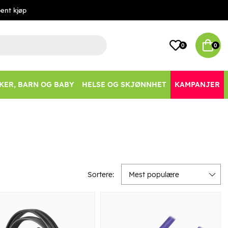
ent kjøp
0
0
KER, BARN OG BABY
HELSE OG SKJØNNHET
KAMPANJER
Sortere:
Mest populære