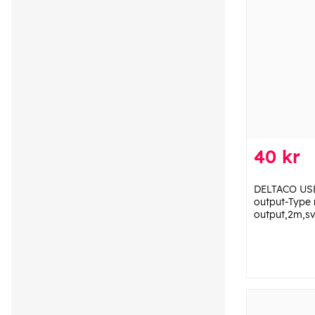
40 kr
DELTACO USB
output-Type 
output,2m,sv