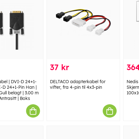
37 kr
364
bel | DVI-D 24+1-
DELTACO adapterkabel for
Nedis
I-D 24+1-Pin Han |
vifter, fra 4-pin til 4x3-pin
Skjerm
ull belagt | 3.00 m
100x10
 Antrasitt | Boks