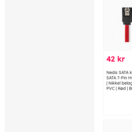
42 kr
Nedis SATA ka
SATA 7-Pin H
| Nikkel belag
PVC | Rød | 