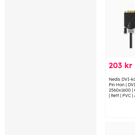
203 kr
Nedis DVI-ka
Pin Han | DV
2560x1600 | G
| Rett | PVC |