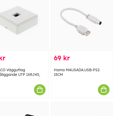
kr
69 kr
ACO Vägguttag
Hama MAUSADA.USB-PS2
åliggande UTP 1XRJ45,
15CM