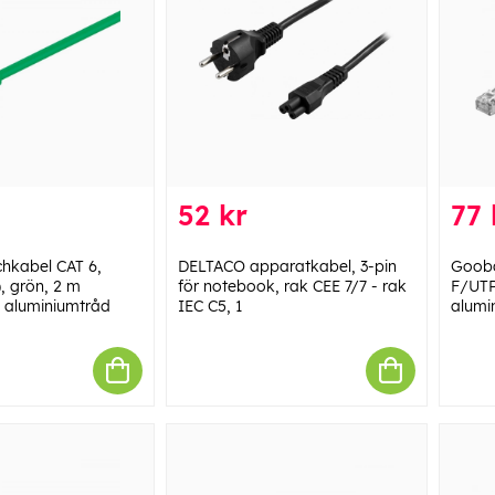
52 kr
77 
hkabel CAT 6,
DELTACO apparatkabel, 3-pin
Gooba
, grön, 2 m
för notebook, rak CEE 7/7 - rak
F/UTP
 aluminiumtråd
IEC C5, 1
alumi