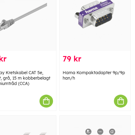
kr
79 kr
y Kretskabel CAT 5e,
Hama Kompaktadapter 9p/9p
, grå, 15 m kobberbelagt
han/h
niumtråd (CCA)