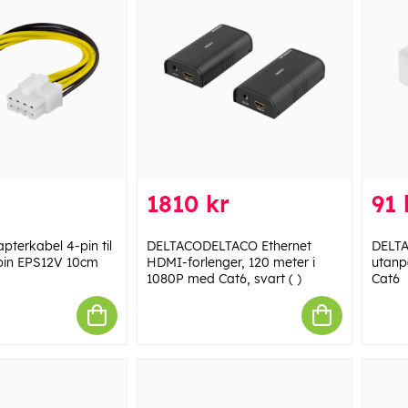
1810 kr
91 
terkabel 4-pin til
DELTACODELTACO Ethernet
DELT
-pin EPS12V 10cm
HDMI-forlenger, 120 meter i
utanp
1080P med Cat6, svart ( )
Cat6