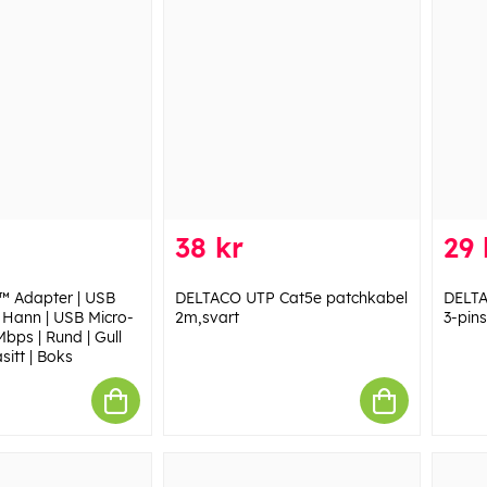
38 kr
29 
™ Adapter | USB
DELTACO UTP Cat5e patchkabel
DELTA
 Hann | USB Micro-
2m,svart
3-pins
bps | Rund | Gull
sitt | Boks