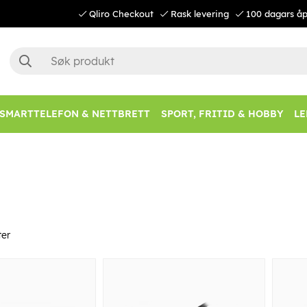
Qliro Checkout
Rask levering
100 dagars åp
SMARTTELEFON & NETTBRETT
SPORT, FRITID & HOBBY
LE
er