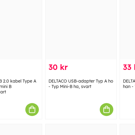
30 kr
33 
 2.0 kabel Type A
DELTACO USB-adapter Typ A ho
DELTA
mini B
- Typ Mini-B ha, svart
han -
art