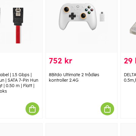
752 kr
29 
bel | 1.5 Gbps |
8Bitdo Ultimate 2 trådløs
DELTA
un | SATA 7-Pin Hun
kontroller 2.4G
0.5m,
t | 0.50 m | Flatt |
Boks