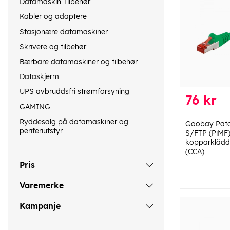
Datamaskin Tilbehør
Kabler og adaptere
Stasjonære datamaskiner
Skrivere og tilbehør
Bærbare datamaskiner og tilbehør
Dataskjerm
UPS avbruddsfri strømforsyning
76 kr
GAMING
Ryddesalg på datamaskiner og
Goobay Patc
periferiutstyr
S/FTP (PiMF)
kopparklädd
(CCA)
Pris
Varemerke
Kampanje