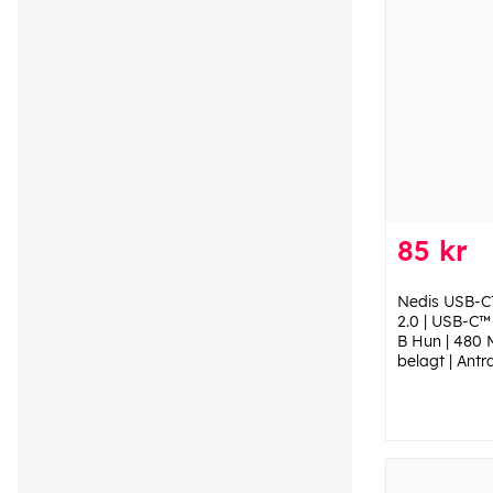
85 kr
Nedis USB-C
2.0 | USB-C™
B Hun | 480 M
belagt | Antra