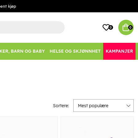
ent kjøp
0
0
KER, BARN OG BABY
HELSE OG SKJØNNHET
KAMPANJER
Sortere:
Mest populære