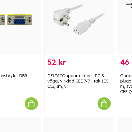
52 kr
46 
nnsbryter DB9
DELTACOapparatkabel, PC &
Gooba
vägg, vinklad CEE 7/7 - rak IEC
plugg 
C13, 1m, vi
m, sv
CEE 7