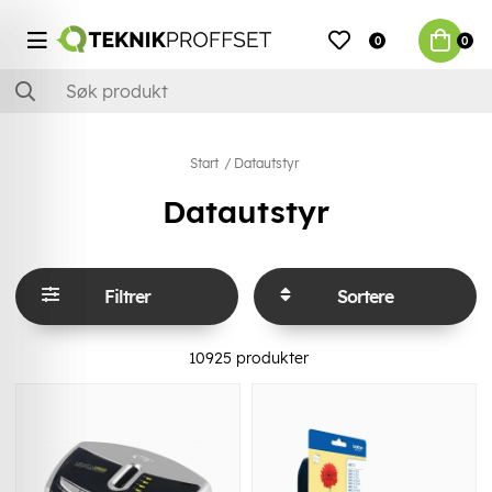
0
0
Start
Datautstyr
Datautstyr
Filtrer
Sortere
10925
produkter