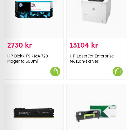
2730 kr
13104 kr
HP Blekk F9K16A 728
HP LaserJet Enterprise
Magenta 300ml
M611dn-skriver