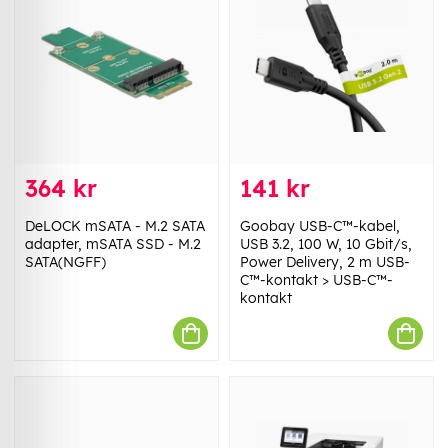
364 kr
141 kr
DeLOCK mSATA - M.2 SATA
Goobay USB-C™-kabel,
adapter, mSATA SSD - M.2
USB 3.2, 100 W, 10 Gbit/s,
SATA(NGFF)
Power Delivery, 2 m USB-
C™-kontakt > USB-C™-
kontakt