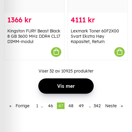
1366 kr
4111 kr
Kingston FURY Beast Black
Lexmark Toner 60F2X00
8 GB 3600 MHz DDR4 CL17
Svart Ekstra Høy
DIMM-modul
Kapasitet, Return
Viser
32
av
10925
produkter
Vis mer
«
Forrige
1
..
46
47
48
49
..
342
Neste
»