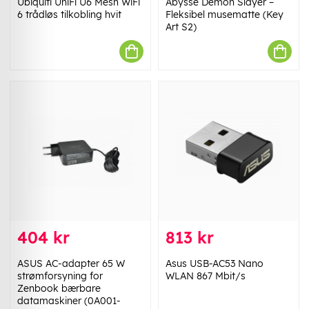
Ubiquiti UniFi U6 Mesh WiFi
Abysse Demon Slayer –
6 trådløs tilkobling hvit
Fleksibel musematte (Key
Art S2)
404 kr
813 kr
ASUS AC-adapter 65 W
Asus USB-AC53 Nano
strømforsyning for
WLAN 867 Mbit/s
Zenbook bærbare
datamaskiner (0A001-