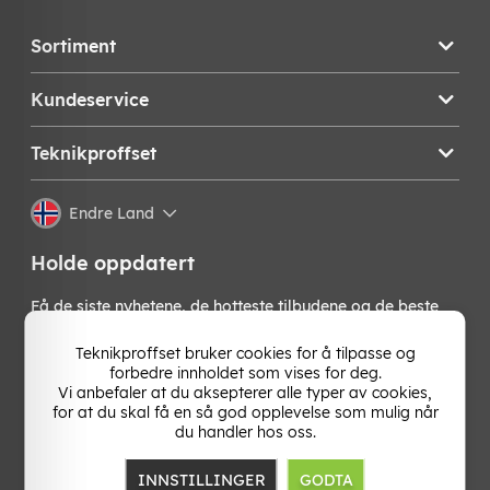
Sortiment
Kundeservice
Teknikproffset
Endre Land
Holde oppdatert
Få de siste nyhetene, de hotteste tilbudene og de beste
tipsene fra oss direkte i innboksen din. Meld deg på vårt
nyhetsbrev!
Teknikproffset bruker cookies for å tilpasse og
forbedre innholdet som vises for deg.
Vi anbefaler at du aksepterer alle typer av cookies,
OK
for at du skal få en så god opplevelse som mulig når
du handler hos oss.
INNSTILLINGER
GODTA