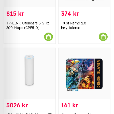
815 kr
374 kr
TP-LINK Utendørs 5 GHz
Trust Remo 2.0
300 Mbps (CPE510)
høyttalersett
3026 kr
161 kr