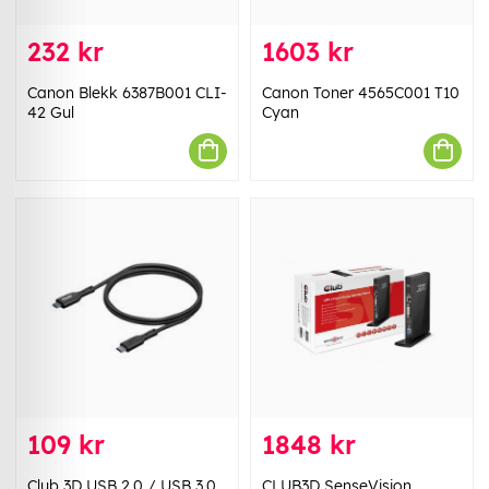
232 kr
1603 kr
Canon Blekk 6387B001 CLI-
Canon Toner 4565C001 T10
42 Gul
Cyan
109 kr
1848 kr
Club 3D USB 2.0 / USB 3.0
CLUB3D SenseVision