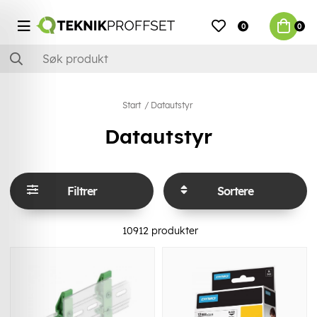
0
0
Start
Datautstyr
Datautstyr
Filtrer
Sortere
10912
produkter