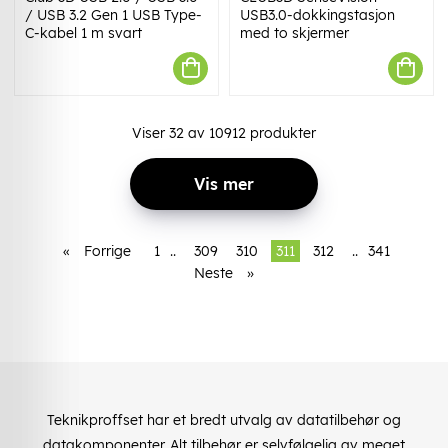
/ USB 3.2 Gen 1 USB Type-
USB3.0-dokkingstasjon
C-kabel 1 m svart
med to skjermer
Viser
32
av
10912
produkter
Vis mer
«
Forrige
1
..
309
310
311
312
..
341
Neste
»
Teknikproffset har et bredt utvalg av datatilbehør og
datakomponenter. Alt tilbehør er selvfølgelig av meget