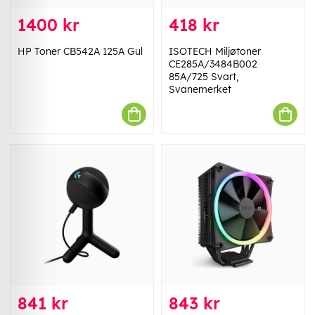
1400 kr
418 kr
HP Toner CB542A 125A Gul
ISOTECH Miljøtoner
CE285A/3484B002
85A/725 Svart,
Svanemerket
841 kr
843 kr