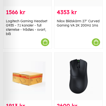
1566 kr
4353 kr
Logitech Gaming Headset
Nilox Bildskärm 27" Curved
G935 - 7.1 kanaler - full
Gaming VA 2K 200Hz 1ms
størrelse - trådløs - svart,
blå
1913 kr
2600 kr