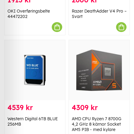
OKI Overføringsbelte
Razer DeathAdder V4 Pro –
44472202
Svart
4539 kr
4309 kr
Western Digital 6TB BLUE
AMD CPU Ryzen 7 8700G
256MB
4,2 GHz 8 kärnor Socket
AM5 PIB - med kylare