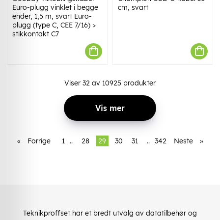
Euro-plugg vinklet i begge
cm, svart
ender, 1,5 m, svart Euro-
plugg (type C, CEE 7/16) >
stikkontakt C7
Viser
32
av
10925
produkter
Vis mer
«
Forrige
1
..
28
29
30
31
..
342
Neste
»
Teknikproffset har et bredt utvalg av datatilbehør og