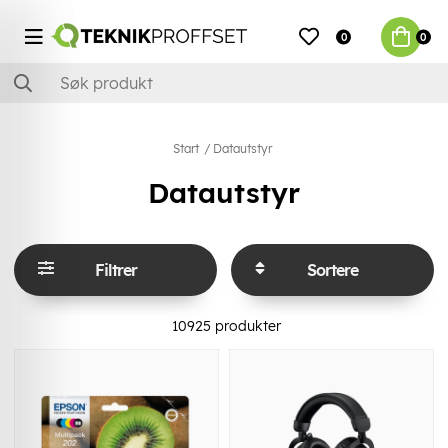
0
0
Start
Datautstyr
Datautstyr
Filtrer
Sortere
10925
produkter