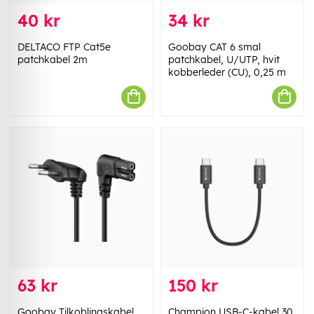
40 kr
34 kr
DELTACO FTP Cat5e
Goobay CAT 6 smal
patchkabel 2m
patchkabel, U/UTP, hvit
kobberleder (CU), 0,25 m
63 kr
150 kr
Goobay Tilkoblingskabel
Champion USB-C-kabel 30