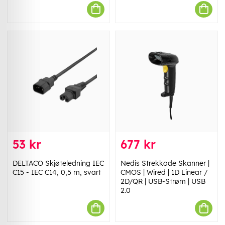
53 kr
677 kr
DELTACO Skjøteledning IEC
Nedis Strekkode Skanner |
C15 - IEC C14, 0,5 m, svart
CMOS | Wired | 1D Linear /
2D/QR | USB-Strøm | USB
2.0