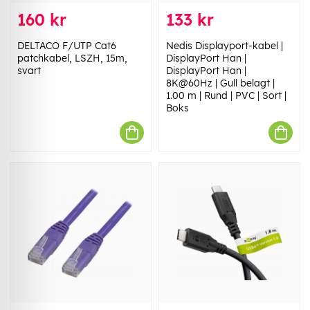
160 kr
133 kr
DELTACO F/UTP Cat6
Nedis Displayport-kabel |
patchkabel, LSZH, 15m,
DisplayPort Han |
svart
DisplayPort Han |
8K@60Hz | Gull belagt |
1.00 m | Rund | PVC | Sort |
Boks