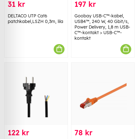
31 kr
197 kr
DELTACO UTP Cat6
Goobay USB-C™-kabel,
patchkabel,LSZH 0,3m, lila
USB4™, 240 W, 40 Gbit/s,
Power Delivery, 1,8 m USB-
C™-kontakt > USB-C™-
kontakt
122 kr
78 kr