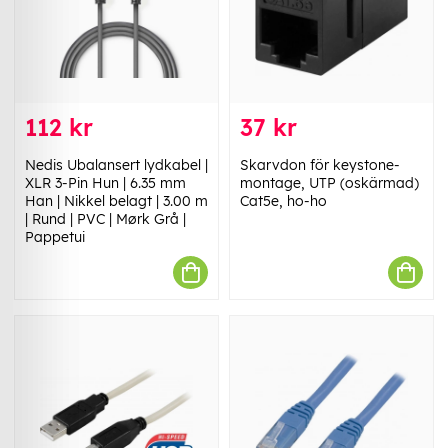
112 kr
37 kr
Nedis Ubalansert lydkabel |
Skarvdon för keystone-
XLR 3-Pin Hun | 6.35 mm
montage, UTP (oskärmad)
Han | Nikkel belagt | 3.00 m
Cat5e, ho-ho
| Rund | PVC | Mørk Grå |
Pappetui