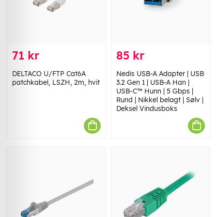
71 kr
85 kr
DELTACO U/FTP Cat6A
Nedis USB-A Adapter | USB
patchkabel, LSZH, 2m, hvit
3.2 Gen 1 | USB-A Han |
USB-C™ Hunn | 5 Gbps |
Rund | Nikkel belagt | Sølv |
Deksel Vindusboks