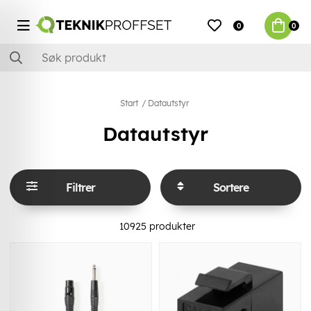
0
0
Start
Datautstyr
Datautstyr
Filtrer
Sortere
10925
produkter