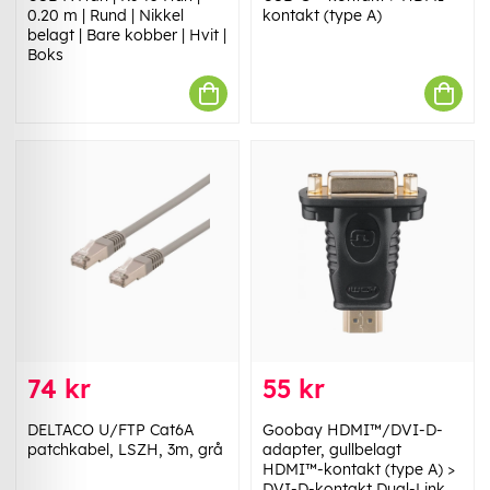
0.20 m | Rund | Nikkel
kontakt (type A)
belagt | Bare kobber | Hvit |
Boks
74 kr
55 kr
DELTACO U/FTP Cat6A
Goobay HDMI™/DVI-D-
patchkabel, LSZH, 3m, grå
adapter, gullbelagt
HDMI™-kontakt (type A) >
DVI-D-kontakt Dual-Link