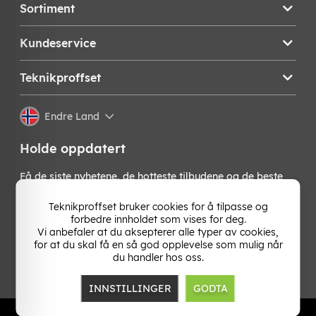
Sortiment
Kundeservice
Teknikproffset
Endre Land
Holde oppdatert
Få de siste nyhetene, de hotteste tilbudene og de beste
tipsene fra oss direkte i innboksen din. Meld deg på vårt
nyhetsbrev!
Teknikproffset bruker cookies for å tilpasse og
forbedre innholdet som vises for deg.
Vi anbefaler at du aksepterer alle typer av cookies,
OK
for at du skal få en så god opplevelse som mulig når
du handler hos oss.
INNSTILLINGER
GODTA
TP E-commerce Norway
Org.nr: 931 502 107