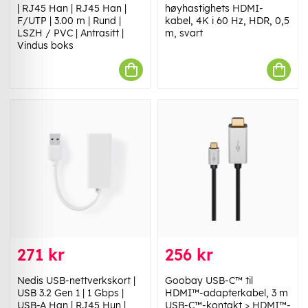
| RJ45 Han | RJ45 Han |
høyhastighets HDMI-
F/UTP | 3.00 m | Rund |
kabel, 4K i 60 Hz, HDR, 0,5
LSZH / PVC | Antrasitt |
m, svart
Vindus boks
271 kr
256 kr
Nedis USB-nettverkskort |
Goobay USB-C™ til
USB 3.2 Gen 1 | 1 Gbps |
HDMI™-adapterkabel, 3 m
USB-A Han | RJ45 Hun |
USB-C™-kontakt > HDMI™-