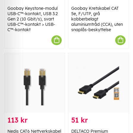
Goobay Keystone-modul
Goobay Kretskabel CAT
USB-C™-kontakt, USB 3.2
5e, F/UTP, grå
Gen 2 (10 Gbit/s), svart
kobberbelagt
USB-C™-kontakt > USB-
aluminiumtråd (CCA), uten
C™-kontakt
snaplås-beskyttelse
113 kr
51 kr
Nedis CAT6 Nettverkskabel
DELTACO Premium