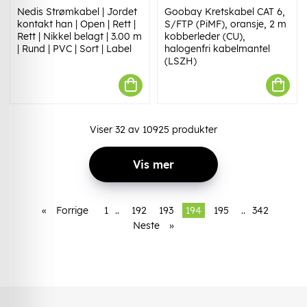
Nedis Strømkabel | Jordet
Goobay Kretskabel CAT 6,
kontakt han | Open | Rett |
S/FTP (PiMF), oransje, 2 m
Rett | Nikkel belagt | 3.00 m
kobberleder (CU),
| Rund | PVC | Sort | Label
halogenfri kabelmantel
(LSZH)
Viser
32
av
10925
produkter
Vis mer
«
Forrige
1
..
192
193
194
195
..
342
Neste
»