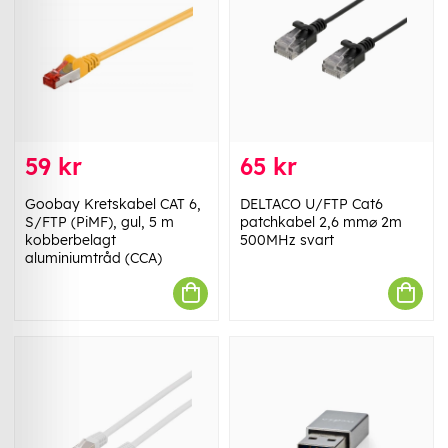
59 kr
65 kr
Goobay Kretskabel CAT 6,
DELTACO U/FTP Cat6
S/FTP (PiMF), gul, 5 m
patchkabel 2,6 mm⌀ 2m
kobberbelagt
500MHz svart
aluminiumtråd (CCA)