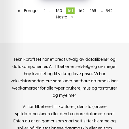
«
Forrige
1
..
160
161
162
163
..
342
Neste
»
Teknikproffset har et bredt utvalg av datatilbehør og
datakomponenter. Alt tilbehør er selvfølgelig av meget
høy kvalitet og til virkelig lave priser. Vi har
vekselstrømadaptere som lader bærbare datamaskiner,
webkameraer for alle typer brukere, mus og tastaturer
og mye mer.
Vi har tilbehøret til kontoret, den stasjonære
spilldatamaskinen eller den bærbare datamaskinen!
Enten du er en gamer som stort sett sitter hjemme og
spiller på din stasjonære datamaskin eller en som