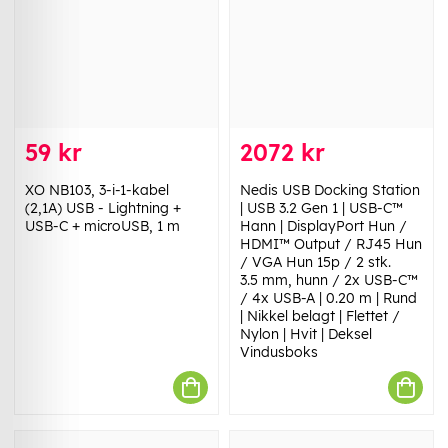
59 kr
2072 kr
XO NB103, 3-i-1-kabel
Nedis USB Docking Station
(2,1A) USB - Lightning +
| USB 3.2 Gen 1 | USB-C™
USB-C + microUSB, 1 m
Hann | DisplayPort Hun /
HDMI™ Output / RJ45 Hun
/ VGA Hun 15p / 2 stk.
3.5 mm, hunn / 2x USB-C™
/ 4x USB-A | 0.20 m | Rund
| Nikkel belagt | Flettet /
Nylon | Hvit | Deksel
Vindusboks