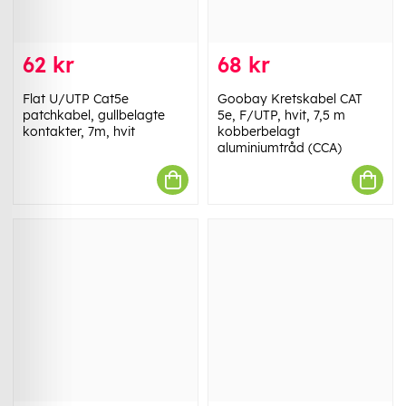
62 kr
68 kr
Flat U/UTP Cat5e
Goobay Kretskabel CAT
patchkabel, gullbelagte
5e, F/UTP, hvit, 7,5 m
kontakter, 7m, hvit
kobberbelagt
aluminiumtråd (CCA)