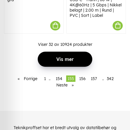
4K@60Hz | 5 Gbps | Nikkel
belagt | 2.00 m | Rund |
PVC | Sort | Label
Viser
32
av
10924
produkter
Vis mer
«
Forrige
1
..
154
155
156
157
..
342
Neste
»
Teknikproffset har et bredt utvalg av datatilbehør og