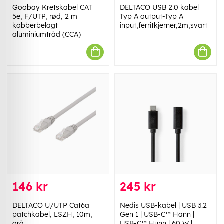
Goobay Kretskabel CAT
DELTACO USB 2.0 kabel
5e, F/UTP, rød, 2 m
Typ A output-Typ A
kobberbelagt
input,ferritkjerner,2m,svart
aluminiumtråd (CCA)
146 kr
245 kr
DELTACO U/UTP Cat6a
Nedis USB-kabel | USB 3.2
patchkabel, LSZH, 10m,
Gen 1 | USB-C™ Hann |
grå
USB-C™ Hunn | 60 W |