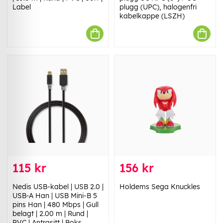
Label
plugg (UPC), halogenfri
kabelkappe (LSZH)
115 kr
156 kr
Nedis USB-kabel | USB 2.0 |
Holdems Sega Knuckles
USB-A Han | USB Mini-B 5
pins Han | 480 Mbps | Gull
belagt | 2.00 m | Rund |
PVC | Antrasitt | Boks