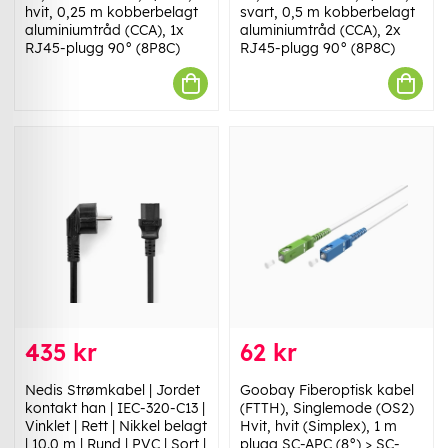
hvit, 0,25 m kobberbelagt
svart, 0,5 m kobberbelagt
aluminiumtråd (CCA), 1x
aluminiumtråd (CCA), 2x
RJ45-plugg 90° (8P8C)
RJ45-plugg 90° (8P8C)
435 kr
62 kr
Nedis Strømkabel | Jordet
Goobay Fiberoptisk kabel
kontakt han | IEC-320-C13 |
(FTTH), Singlemode (OS2)
Vinklet | Rett | Nikkel belagt
Hvit, hvit (Simplex), 1 m
| 10.0 m | Rund | PVC | Sort |
plugg SC-APC (8°) > SC-