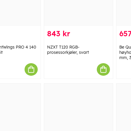
843 kr
657
lentWings PRO 4 140
NZXT T120 RGB-
Be Qu
it
prosessorkjøler, svart
høyha
mm, 3