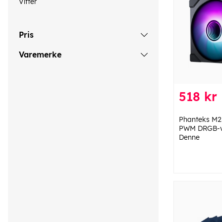
Vifter
Pris
Varemerke
518 kr
Phanteks M
PWM DRGB-vif
Denne