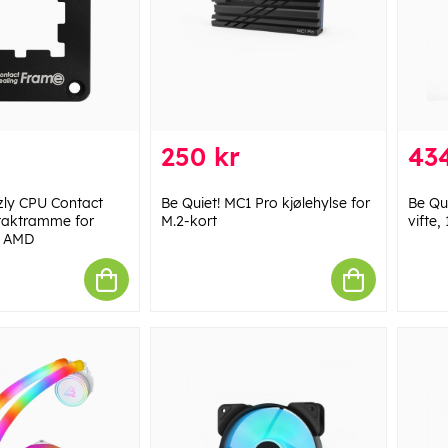
250 kr
434
zly CPU Contact
Be Quiet! MC1 Pro kjølehylse for
Be Qu
taktramme for
M.2-kort
vifte
i AMD