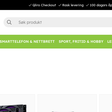
Qliro Checkout
Rask levering
100 dagars åp
SMARTTELEFON & NETTBRETT
SPORT, FRITID & HOBBY
LE