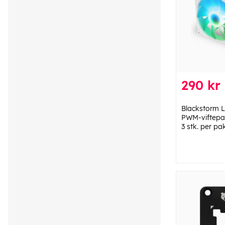
290 kr
Blackstorm 
PWM-viftepak
3 stk. per pa