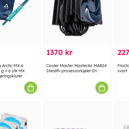
1370 kr
227
g Arctic MX-6
Cooler Master MasterAir MA824
Fract
 g + 6 stk MX
Stealth-prosessorkjøler En
svart
øringskluter