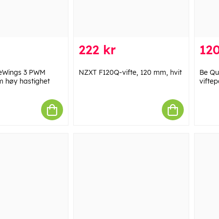
222 kr
120
reWings 3 PWM
NZXT F120Q-vifte, 120 mm, hvit
Be Qu
m høy hastighet
vifte