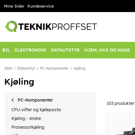
Mine Sider
Kundeservice
BIL
ELEKTRONIKK
DATAUTSTYR
HJEM, HUS OG HAGE
Start
Datautstyr
PC-Komponenter
Kjøling
Kjøling
PC-Komponenter
103
produkter
CPU-vifter og kjølepasta
Kjøling - Andre
Prosessorkjøling