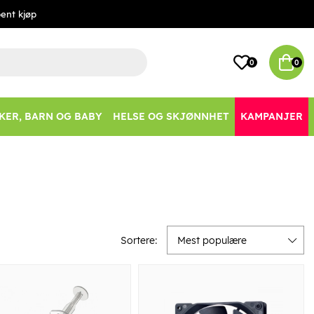
ent kjøp
0
0
KER, BARN OG BABY
HELSE OG SKJØNNHET
KAMPANJER
Sortere:
Mest populære