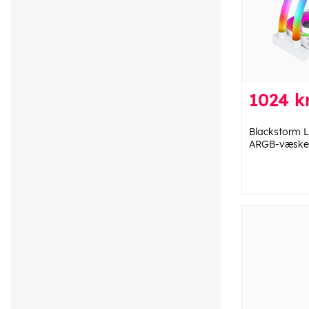
1024 k
Blackstorm
ARGB-væskek