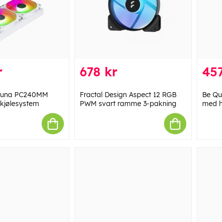
r
678 kr
457
 Luna PC240MM
Fractal Design Aspect 12 RGB
Be Qu
jølesystem
PWM svart ramme 3-pakning
med h