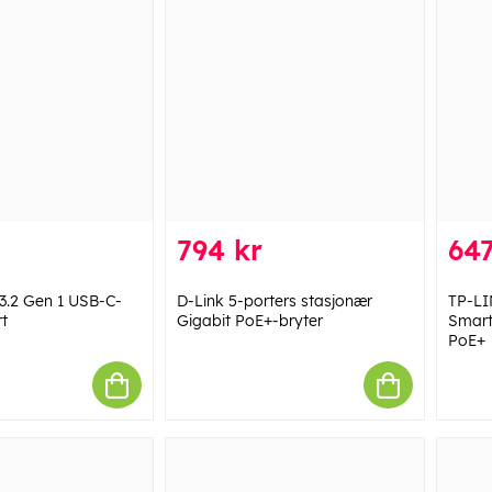
794 kr
647
3.2 Gen 1 USB-C-
D-Link 5-porters stasjonær
TP-LI
t
Gigabit PoE+-bryter
Smart
PoE+