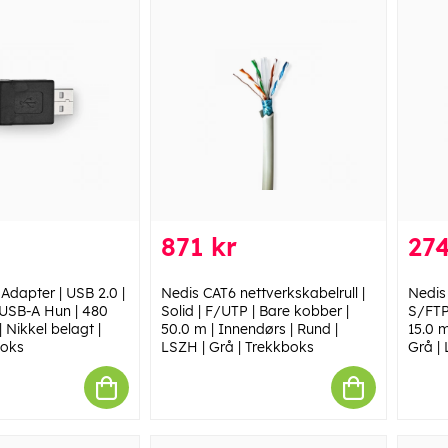
871 kr
274
Adapter | USB 2.0 |
Nedis CAT6 nettverkskabelrull |
Nedis
USB-A Hun | 480
Solid | F/UTP | Bare kobber |
S/FTP
 Nikkel belagt |
50.0 m | Innendørs | Rund |
15.0 m
Boks
LSZH | Grå | Trekkboks
Grå | 