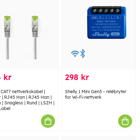
 kr
298 kr
 CAT7 nettverkskabel |
Shelly 1 Mini Gen3 – relébryter
 | RJ45 Han | RJ45 Han |
for Wi-Fi-nettverk
 | Snagless | Rund | LSZH |
Label