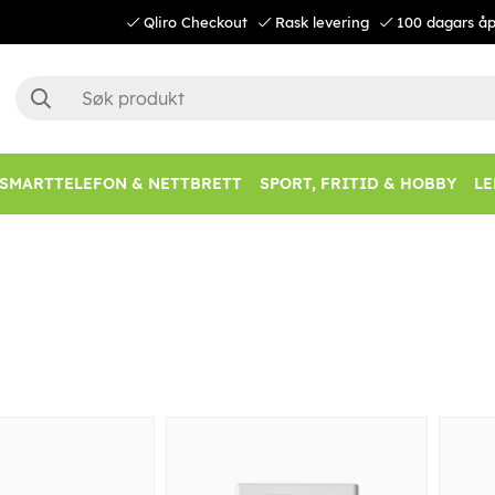
Qliro Checkout
Rask levering
100 dagars åp
SMARTTELEFON & NETTBRETT
SPORT, FRITID & HOBBY
LE