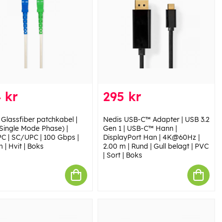
 kr
295 kr
 Glassfiber patchkabel |
Nedis USB-C™ Adapter | USB 3.2
Single Mode Phase) |
Gen 1 | USB-C™ Hann |
C | SC/UPC | 100 Gbps |
DisplayPort Han | 4K@60Hz |
 | Hvit | Boks
2.00 m | Rund | Gull belagt | PVC
| Sort | Boks