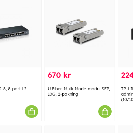
670 kr
224
-8, 8-port L2
U Fiber, Multi-Mode-modul SFP,
TP-LI
h
10G, 2-pakning
admini
(10/1