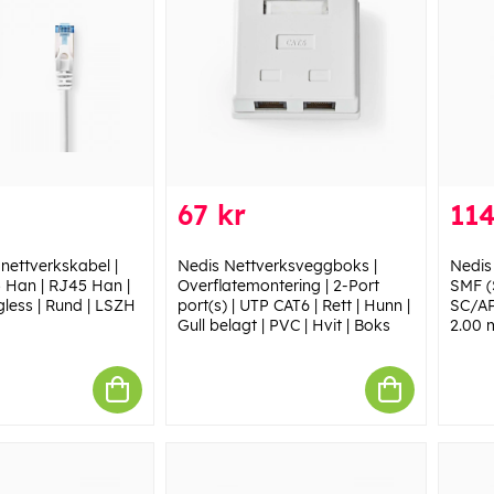
67 kr
114
nettverkskabel |
Nedis Nettverksveggboks |
Nedis
 Han | RJ45 Han |
Overflatemontering | 2-Port
SMF (
gless | Rund | LSZH
port(s) | UTP CAT6 | Rett | Hunn |
SC/AP
Gull belagt | PVC | Hvit | Boks
2.00 m