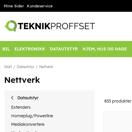
Mine Sider
Kundeservice
BIL
ELEKTRONIKK
DATAUTSTYR
HJEM, HUS OG HAGE
Start
Datautstyr
Nettverk
Nettverk
Datautstyr
833
produkter
Extenders
Homeplug/Powerline
Mediakonvertere