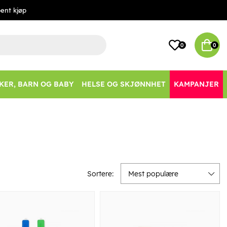
ent kjøp
0
0
KER, BARN OG BABY
HELSE OG SKJØNNHET
KAMPANJER
Sortere:
Mest populære