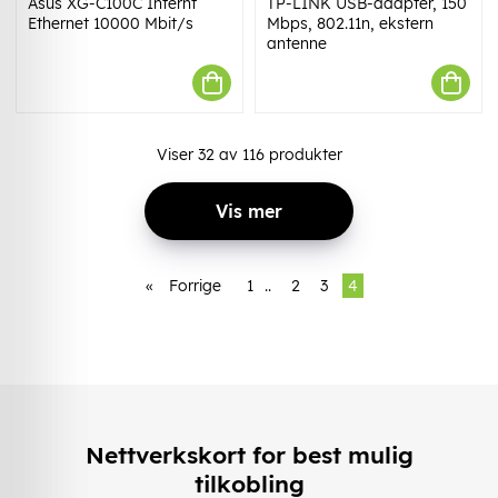
Asus XG-C100C Internt
TP-LINK USB-adapter, 150
Ethernet 10000 Mbit/s
Mbps, 802.11n, ekstern
antenne
Viser
32
av
116
produkter
Vis mer
«
Forrige
1
..
2
3
4
Nettverkskort for best mulig
tilkobling