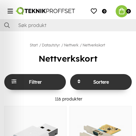
0
0
Start
Datautstyr
Nettverk
Nettverkskort
Nettverkskort
Filtrer
Sortere
116
produkter