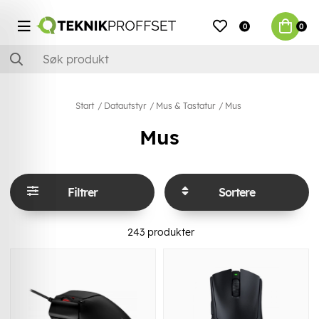
0
0
Start
Datautstyr
Mus & Tastatur
Mus
Mus
Filtrer
Sortere
243
produkter