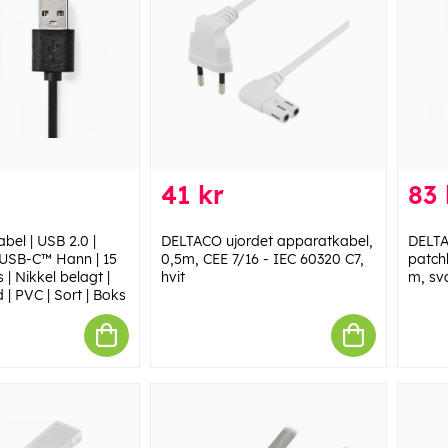
41 kr
83 
bel | USB 2.0 |
DELTACO ujordet apparatkabel,
DELT
 USB-C™ Hann | 15
0,5m, CEE 7/16 - IEC 60320 C7,
patchk
| Nikkel belagt |
hvit
m, sv
 | PVC | Sort | Boks