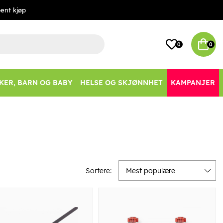
ent kjøp
0
0
KER, BARN OG BABY
HELSE OG SKJØNNHET
KAMPANJER
Sortere:
Mest populære