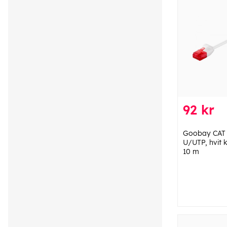
92 kr
Goobay CAT 
U/UTP, hvit 
10 m