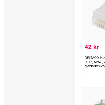
42 kr
DELTACO Mod
RJ12, 6P6C, 
gjennomsikti