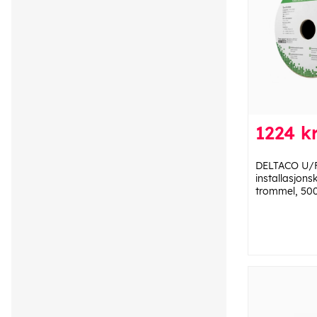
1224 k
DELTACO U/
installasjon
trommel, 50