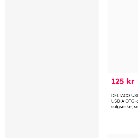
125 kr
DELTACO USB-
USB-A OTG-a
salgseske, s