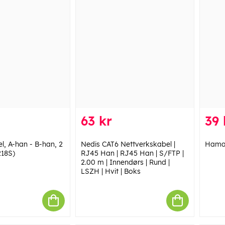
63 kr
39 
l, A-han - B-han, 2
Nedis CAT6 Nettverkskabel |
Hama
218S)
RJ45 Han | RJ45 Han | S/FTP |
2.00 m | Innendørs | Rund |
LSZH | Hvit | Boks