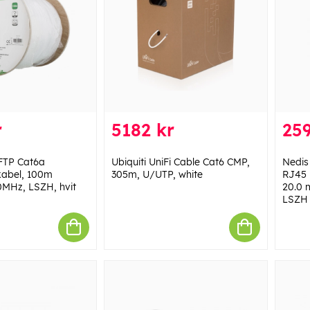
r
5182 kr
259
FTP Cat6a
Ubiquiti UniFi Cable Cat6 CMP,
Nedis
skabel, 100m
305m, U/UTP, white
RJ45 
0MHz, LSZH, hvit
20.0 m
LSZH |