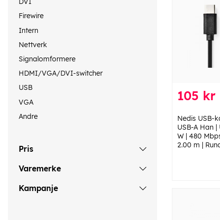
DVI
Firewire
Intern
Nettverk
Signalomformere
HDMI/VGA/DVI-switcher
USB
105 kr
VGA
Andre
Nedis USB-ka
USB-A Han |
W | 480 Mbps 
2.00 m | Rund
Pris
Varemerke
Kampanje