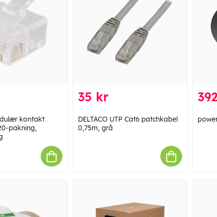
35 kr
392
ulær kontakt
DELTACO UTP Cat6 patchkabel
power
20-pakning,
0,75m, grå
g