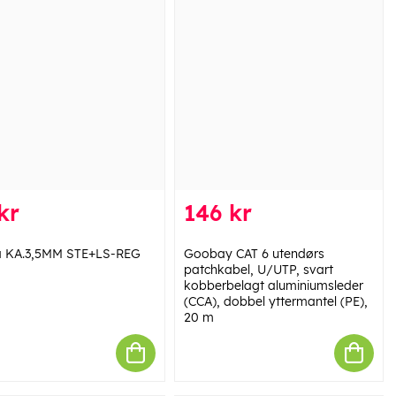
kr
146 kr
 KA.3,5MM STE+LS-REG
Goobay CAT 6 utendørs
patchkabel, U/UTP, svart
kobberbelagt aluminiumsleder
(CCA), dobbel yttermantel (PE),
20 m