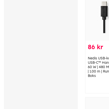
86 kr
Nedis USB-ka
USB-C™ Hann
60 W | 480 M
| 1.00 m | Run
Boks