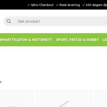
Qliro Checkout
Rask levering
100 dagars åp
SMARTTELEFON & NETTBRETT
SPORT, FRITID & HOBBY
LE
r