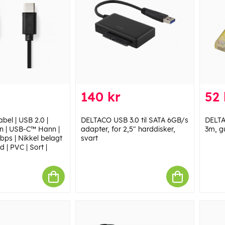
140 kr
52 
bel | USB 2.0 |
DELTACO USB 3.0 til SATA 6GB/s
DELTA
 | USB-C™ Hann |
adapter, for 2,5" harddisker,
3m, g
bps | Nikkel belagt
svart
d | PVC | Sort |