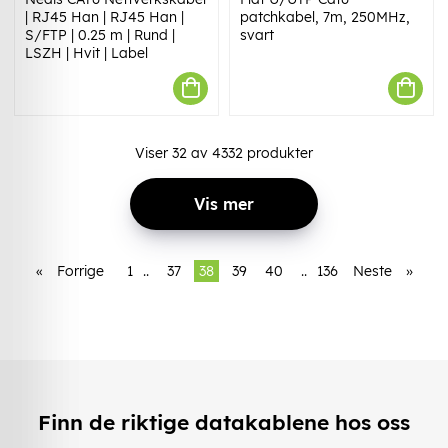
| RJ45 Han | RJ45 Han |
patchkabel, 7m, 250MHz,
S/FTP | 0.25 m | Rund |
svart
LSZH | Hvit | Label
Viser
32
av
4332
produkter
Vis mer
«
Forrige
1
..
37
38
39
40
..
136
Neste
»
Finn de riktige datakablene hos oss