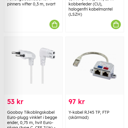
pinners vifter 0,3 m, svart
kobberleder (CU),
halogenfri kabelmantel
(LSZH)
53 kr
97 kr
Goobay Tilkoblingskabel
Y-kabel RJ45 TP, FTP
Euro-plugg vinklet i begge
(skärmad)
ender, 0,75 m, hvit Euro-
plugg (type C, CEE 7/16) >