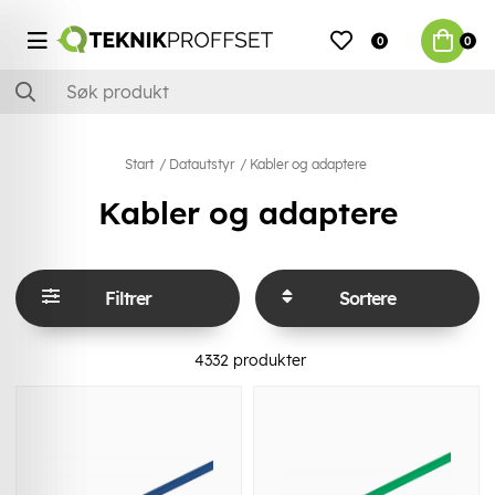
0
0
Start
Datautstyr
Kabler og adaptere
Kabler og adaptere
Filtrer
Sortere
4332
produkter