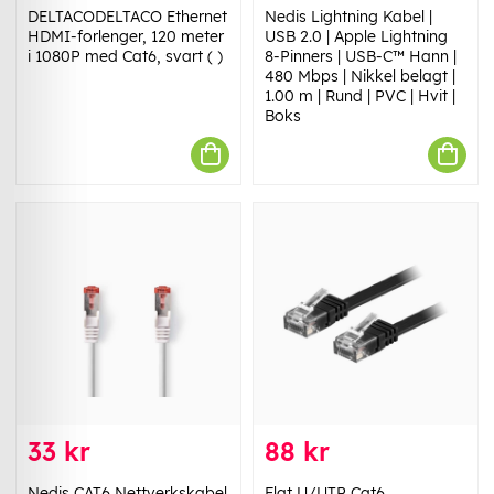
DELTACODELTACO Ethernet
Nedis Lightning Kabel |
HDMI-forlenger, 120 meter
USB 2.0 | Apple Lightning
i 1080P med Cat6, svart ( )
8-Pinners | USB-C™ Hann |
480 Mbps | Nikkel belagt |
1.00 m | Rund | PVC | Hvit |
Boks
33 kr
88 kr
Nedis CAT6 Nettverkskabel
Flat U/UTP Cat6