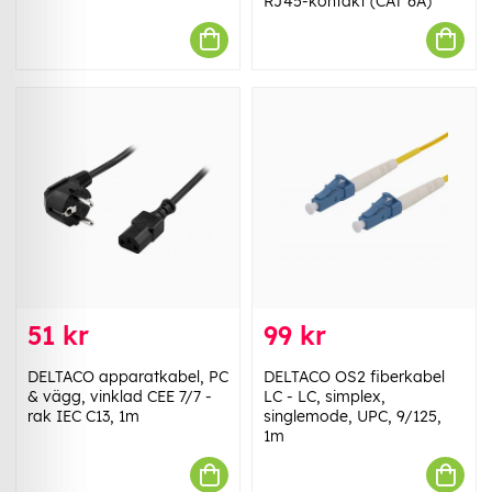
RJ45-kontakt (CAT 6A)
51 kr
99 kr
DELTACO apparatkabel, PC
DELTACO OS2 fiberkabel
& vägg, vinklad CEE 7/7 -
LC - LC, simplex,
rak IEC C13, 1m
singlemode, UPC, 9/125,
1m