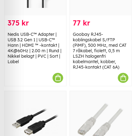
375 kr
77 kr
Nedis USB-C™ Adapter |
Goobay RJ45-
USB 3.2 Gen 1 | USB-C™
koblingskabel S/FTP
Hann | HDMI ™ -kontakt |
(PiMF), 500 MHz, med CAT
4K@60Hz | 2.00 m | Rund |
7 råkabel, fiolett, 0,5 m
Nikkel belagt | PVC | Sort |
LSZH halogenfri
Label
kabelmantel, kobber,
RJ45-kontakt (CAT 6A)