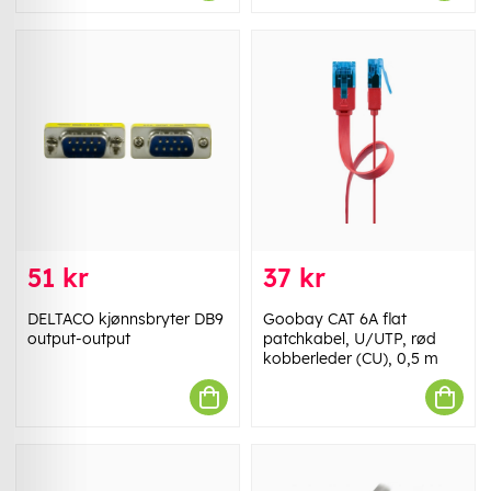
51 kr
37 kr
DELTACO kjønnsbryter DB9
Goobay CAT 6A flat
output-output
patchkabel, U/UTP, rød
kobberleder (CU), 0,5 m