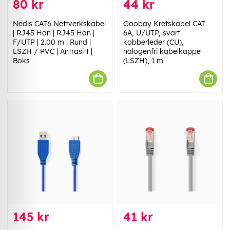
80 kr
44 kr
Nedis CAT6 Nettverkskabel
Goobay Kretskabel CAT
| RJ45 Han | RJ45 Han |
6A, U/UTP, svart
F/UTP | 2.00 m | Rund |
kobberleder (CU),
LSZH / PVC | Antrasitt |
halogenfri kabelkappe
Boks
(LSZH), 1 m
145 kr
41 kr