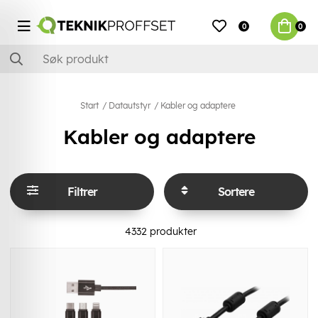
0
0
Start
Datautstyr
Kabler og adaptere
Kabler og adaptere
Filtrer
Sortere
4332
produkter