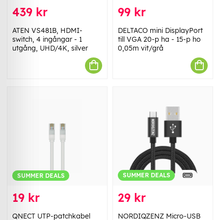
439 kr
99 kr
ATEN VS481B, HDMI-
DELTACO mini DisplayPort
switch, 4 ingångar - 1
till VGA 20-p ha - 15-p ho
utgång, UHD/4K, silver
0,05m vit/grå
SUMMER DEALS
SUMMER DEALS
19 kr
29 kr
QNECT UTP-patchkabel
NORDIQZENZ Micro-USB