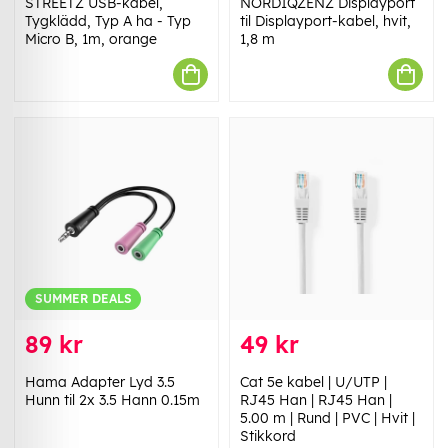
STREETZ USB-kabel,
NORDIQZENZ Displayport
Tygklädd, Typ A ha - Typ
til Displayport-kabel, hvit,
Micro B, 1m, orange
1,8 m
SUMMER DEALS
89 kr
49 kr
Hama Adapter Lyd 3.5
Cat 5e kabel | U/UTP |
Hunn til 2x 3.5 Hann 0.15m
RJ45 Han | RJ45 Han |
5.00 m | Rund | PVC | Hvit |
Stikkord