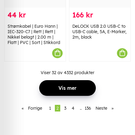
44 kr
166 kr
Strømkabel | Euro Hann |
DeLOCK USB 2.0 USB-C to
IEC-320-C7 | Rett | Rett |
USB-C cable, 5A, E-Marker,
Nikkel belagt | 2.00 m |
2m, black
Flatt | PVC | Sort | Stikkord
Viser
32
av
4332
produkter
Vis mer
«
Forrige
1
2
3
4
..
136
Neste
»