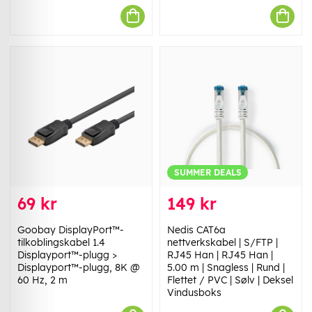
SUMMER DEALS
69 kr
149 kr
Goobay DisplayPort™-
Nedis CAT6a
tilkoblingskabel 1.4
nettverkskabel | S/FTP |
Displayport™-plugg >
RJ45 Han | RJ45 Han |
Displayport™-plugg, 8K @
5.00 m | Snagless | Rund |
60 Hz, 2 m
Flettet / PVC | Sølv | Deksel
Vindusboks